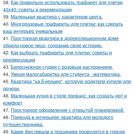
38.
Как правильно использовать трафарет для плитки
40x40: советы и рекомендации
39.
Маленькая квартира с характером цвета.
40.
Многоразовые трафареты для плитки: как сделать
ваш интерьер уникальным
41.
Просторная квартира в дореволюционном доме
обрела новое лицо, сохранив свою историю.
42.
Как выбрать трафареты для плитки: советы и
рекомендации
43.
Белоснежная студия с розовым настроением.
44.
Умная малогабаритка для студента - математика.
45.
Квартира "на Будущее", которую родители купили для
дочери.
46.
Маленькая кухня в стиле прованс: как создать уют и
комфорт
47.
Просторное оформление с открытой планировкой.
48.
Природа в интерьере: квартира для молодого
путешественника.
49.
Какие фестивали и праздники проводятся в городе