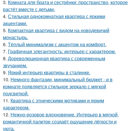
3.
Комната для брата и сестрёнки: пространство, которое
растёт вместе с детьми.
4.
Стильная однокомнатная квартира с яркими
акцентами.
5.
Компактная квартира с видом на новодевичий
монастырь.
6.
Тёплый минимализм с акцентом на комфорт.
7.
Графичная элегантность: интерьер с характером.
8.
Дореволюционная квартира с современным
звучанием.
9.
Яркий интерьер квартиры в сталинке.
10.
Немного фантазии, минимальный бюджет - и в
комнате появляется стильное зеркало с мягкой
подсветкой.
11.
Квартира с этническими мотивами и ярким
характером.
12.
Нежно-розовое вдохновение. Интерьер в мягкой,
романтичной палитре создаёт ощущение лёгкости и
уюта.