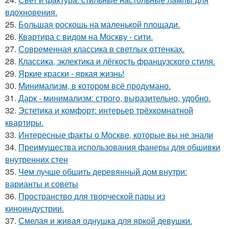
вдохновения.
25.
Большая роскошь на маленькой площади.
26.
Квартира с видом на Москву - сити.
27.
Современная классика в светлых оттенках.
28.
Классика, эклектика и лёгкость французского стиля.
29.
Яркие краски - яркая жизнь!
30.
Минимализм, в котором всё продумано.
31.
Дарк - минимализм: строго, выразительно, удобно.
32.
Эстетика и комфорт: интерьер трёхкомнатной
квартиры.
33.
Интересные факты о Москве, которые вы не знали
34.
Преимущества использования фанеры для обшивки
внутренних стен
35.
Чем лучше обшить деревянный дом внутри:
варианты и советы
36.
Пространство для творческой пары из
киноиндустрии.
37.
Смелая и живая однушка для яркой девушки.