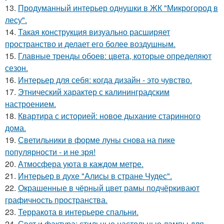
13.
Продуманный интерьер однушки в ЖК "Микрогород в
лесу".
14.
Такая конструкция визуально расширяет
пространство и делает его более воздушным.
15.
Главные тренды обоев: цвета, которые определяют
сезон.
16.
Интерьер для себя: когда дизайн - это чувство.
17.
Этнический характер с калининградским
настроением.
18.
Квартира с историей: новое дыхание старинного
дома.
19.
Светильники в форме луны снова на пике
популярности - и не зря!
20.
Атмосфера уюта в каждом метре.
21.
Интерьер в духе "Алисы в стране Чудес".
22.
Окрашенные в чёрный цвет рамы подчёркивают
графичность пространства.
23.
Терракота в интерьере спальни.
24.
Свет и фактура: стильные настольные лампы для