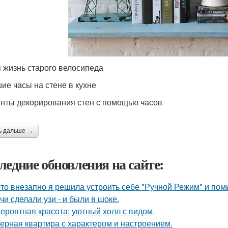
 жизнь старого велосипеда
ие часы на стене в кухне
нты декорирования стен с помощью часов
ь дальше →
ледние обновления на сайте:
-то внезапно я решила устроить себе "Ручной Режим" и пом
чи сделали узи - и были в шоке.
ероятная красота: уютный холл с видом.
ерная квартира с характером и настроением.