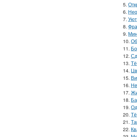
5.
Отк
6.
Нео
7.
Уют
8.
Фра
9.
Мин
10.
Об
11.
Бо
12.
Сд
13.
Тё
14.
Цв
15.
Ви
16.
Не
17.
Жи
18.
Ба
19.
Од
20.
Тё
21.
Та
22.
Кв
23.
Ме