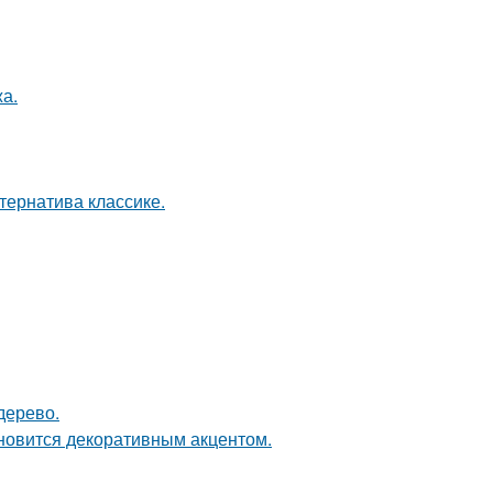
а.
ернатива классике.
дерево.
ановится декоративным акцентом.