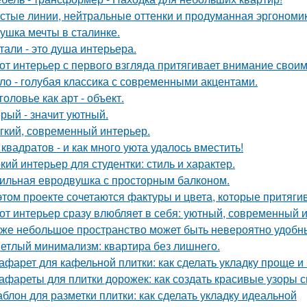
стые линии, нейтральные оттенки и продуманная эргономика
ушка мечты в сталинке.
тали - это душа интерьера.
от интерьер с первого взгляда притягивает внимание свои
ло - голубая классика с современными акцентами.
головье как арт - объект.
рый - значит уютный.
гкий, современный интерьер.
 квадратов - и как много уюта удалось вместить!
кий интерьер для студентки: стиль и характер.
ильная евродвушка с просторным балконом.
этом проекте сочетаются фактуры и цвета, которые притяги
от интерьер сразу влюбляет в себя: уютный, современный и
же небольшое пространство может быть невероятно удобн
етлый минимализм: квартира без лишнего.
афарет для кафельной плитки: как сделать укладку проще и
афареты для плитки дорожек: как создать красивые узоры 
блон для разметки плитки: как сделать укладку идеальной