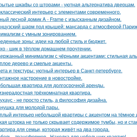
рытые шкафы со шторами - уютная альтернатива дверцам.
классический интерьер с элементами современного.
ный лесной домик A - Frame с изысканным дизайном.
нцузский шарм под крышей: мансарда с атмосферой Париж
имализм с умным зонированием.
еденные зоны: идеи на любой стиль и бюджет.
хо - шик в тёплом домашнем прочтении.
ержанный минимализм с чёрными акцентами: стильная альт
плое дерево и смелые акценты.
ета и текстуры: уютный интерьер в Санкт-петербурге.
нтажное настроение в новостройке.
большая квартира для долгосрочной аренды.
знерадостная трёхкомнатная квартира.
ухаус - не просто стиль, а философия дизайна.
нушка для молодой пары.
плый интерьер небольшой квартиры с акцентом на тёмное 
кая шторка не только скрывает содержимое тумбы, но и ст
артира для семьи, которая живёт на два города.
бель - трансформер - Находка для небольших квартир!