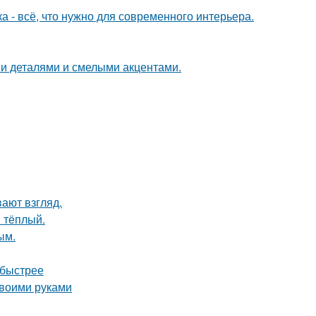
 - всё, что нужно для современного интерьера.
ми деталями и смелыми акцентами.
вают взгляд.
 тёплый.
ым.
 быстрее
своими руками