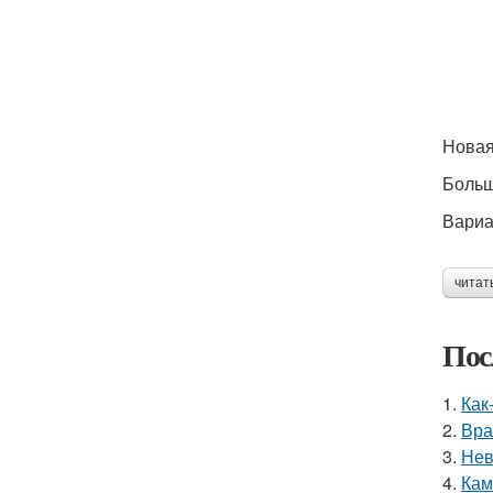
Новая
Больш
Вариа
читат
Пос
1.
Как
2.
Вра
3.
Нев
4.
Кам