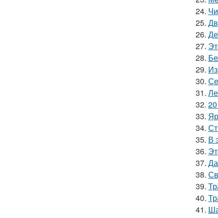
24.
Чи
25.
Дв
26.
Де
27.
Эт
28.
Бе
29.
Из
30.
Се
31.
Ле
32.
20
33.
Яр
34.
Ст
35.
В 
36.
Эт
37.
Да
38.
Св
39.
Тр
40.
Тр
41.
Ша