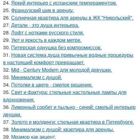
24.
Яркий интерьер с испанским темпераментом.
25.
Французский шик в аренду.
26.
Солнечная квартира для аренды в ЖК "Никольский".
27.
Детали - это душа интерьера.
28.
Лофт с нотками русского стиля.
29.
Уют и яркость в каждом метре.
30.
Питерская однушка без компромиссов.
31.
Новая система душа привычные водные процедуры
в настоящий комфорт превращает.
32.
Mid - Century Modern для молодой девушки.
33.
Минимализм с душой.
34.
Потолки в цвете - смелое решение.
35.
Свет и фактура: стильные настольные лампы для
вдохновения.
36.
Лимонный сорбет и пыльно - синий: смелый интерьер
двушки.
37.
Золото и молдинги: стильная квартира в Петербурге.
38.
Минимализм с душой: квартира для аренды.
39.
Мрамор как акцент.