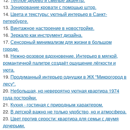
12.
Тёплое дерево и смелые акценты.
13.
Зонирование кровати с помощью штор.
14.
Цвета и текстуры: уютный интерьер в Санкт-
петербурге.
15.
Винтажное настроение в новостройке.
16.
Зеркало как инструмент дизайна.
17.
Сенсорный минимализм для жизни в большом
городе.
18.
Нежно-розовое вдохновение. Интерьер в мягкой,
романтичной палитре создаёт ощущение лёгкости и
уюта.
19.
Продуманный интерьер однушки в ЖК "Микрогород в
лесу".
20.
Небольшая, но невероятно уютная квартира 1974
года постройки.
21.
Кухня - гостиная с природным характером.
22.
В детской важно не только удобство, но и атмосфера.
23.
Цвет против серости: квартира для семьи с двумя
дочерьми.