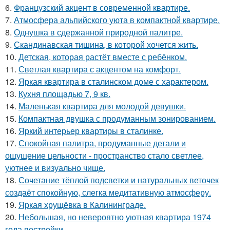
6.
Французский акцент в современной квартире.
7.
Атмосфера альпийского уюта в компактной квартире.
8.
Однушка в сдержанной природной палитре.
9.
Скандинавская тишина, в которой хочется жить.
10.
Детская, которая растёт вместе с ребёнком.
11.
Светлая квартира с акцентом на комфорт.
12.
Яркая квартира в сталинском доме с характером.
13.
Кухня площадью 7, 9 кв.
14.
Маленькая квартира для молодой девушки.
15.
Компактная двушка с продуманным зонированием.
16.
Яркий интерьер квартиры в сталинке.
17.
Спокойная палитра, продуманные детали и
ощущение цельности - пространство стало светлее,
уютнее и визуально чище.
18.
Сочетание тёплой подсветки и натуральных веточек
создаёт спокойную, слегка медитативную атмосферу.
19.
Яркая хрущёвка в Калининграде.
20.
Небольшая, но невероятно уютная квартира 1974
года постройки.