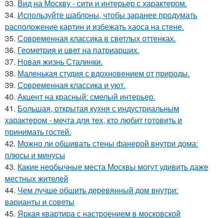
33.
Вид на Москву - сити и интерьер с характером.
34.
Используйте шаблоны, чтобы заранее продумать
расположение картин и избежать хаоса на стене.
35.
Современная классика в светлых оттенках.
36.
Геометрия и цвет на патриарших.
37.
Новая жизнь Сталинки.
38.
Маленькая студия с вдохновением от природы.
39.
Современная классика и уют.
40.
Акцент на красный: смелый интерьер.
41.
Большая, открытая кухня с индустриальным
характером - мечта для тех, кто любит готовить и
принимать гостей.
42.
Можно ли обшивать стены фанерой внутри дома:
плюсы и минусы
43.
Какие необычные места Москвы могут удивить даже
местных жителей
44.
Чем лучше обшить деревянный дом внутри:
варианты и советы
45.
Яркая квартира с настроением в московской