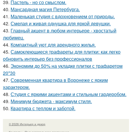
39.
Пастель - но со смыслом.
40.
Мансардная магия Петербурга.
41.
Маленькая студия с вдохновением от природы.
42.
Смелая и живая однушка для яркой девушки.
43.
Главный акцент в любом интерьере - хвостатый
любимец.
44.
Компактный уют для арендного жилья.
45.
Самоклеющиеся трафареты для плитки: как легко
обновить интерьер без профессионалов
46.
Экономим до 50% на укладке плитки с трафаретом
20*30
47.
Современная квартира в Воронеже с ярким
характером.
48.
Студия с яркими акцентами и стильным гардеробом.
49.
Минимум бюджета - максимум стиля.
50.
Квартира с теплом и заботой.
© 2026 Интерьер и декор
Контакты
Пользовательское соглашение