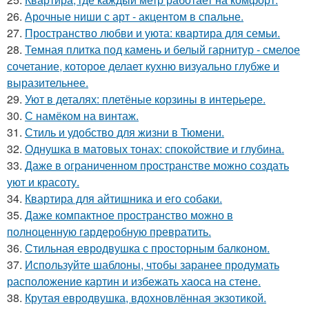
26.
Арочные ниши с арт - акцентом в спальне.
27.
Пространство любви и уюта: квартира для семьи.
28.
Темная плитка под камень и белый гарнитур - смелое
сочетание, которое делает кухню визуально глубже и
выразительнее.
29.
Уют в деталях: плетёные корзины в интерьере.
30.
С намёком на винтаж.
31.
Стиль и удобство для жизни в Тюмени.
32.
Однушка в матовых тонах: спокойствие и глубина.
33.
Даже в ограниченном пространстве можно создать
уют и красоту.
34.
Квартира для айтишника и его собаки.
35.
Даже компактное пространство можно в
полноценную гардеробную превратить.
36.
Стильная евродвушка с просторным балконом.
37.
Используйте шаблоны, чтобы заранее продумать
расположение картин и избежать хаоса на стене.
38.
Крутая евродвушка, вдохновлённая экзотикой.