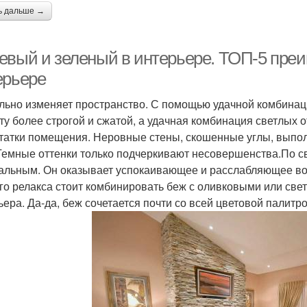
ь дальше →
евый и зеленый в интерьере. ТОП-5 преи
ерьере
льно изменяет пространство. С помощью удачной комбинац
ту более строгой и сжатой, а удачная комбинация светлых 
татки помещения. Неровные стены, скошенные углы, выпол
 Темные оттенки только подчеркивают несовершенства.По 
альным. Он оказывает успокаивающее и расслабляющее во
го релакса стоит комбинировать беж с оливковыми или св
ьера. Да-да, беж сочетается почти со всей цветовой палитр