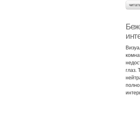
читат
Беж
инт
Визуа
комна
недос
глаз.
нейтр
полно
интер