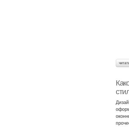
читат
Как
сти
Дизай
оформ
оконн
проче