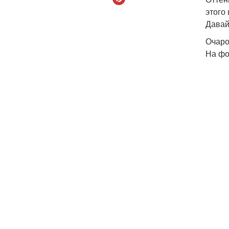
этого
Давай
Очаро
На фо