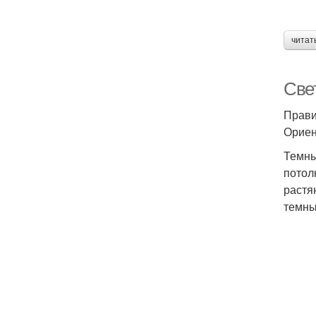
читат
Све
Прави
Ориен
Темны
потол
растя
темны