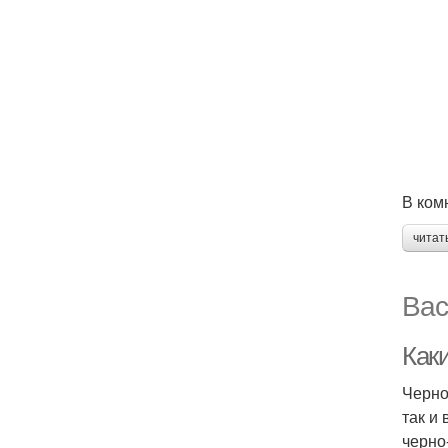
В ком
читат
Вас
Как
Черно
так и
черно