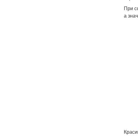
При с
а зна
Краси