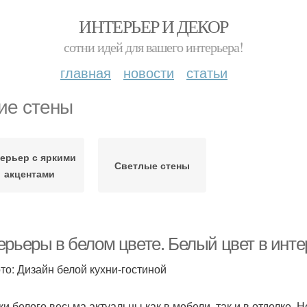
ИНТЕРЬЕР И ДЕКОР
сотни идей для вашего интерьера!
главная
новости
статьи
ие стены
ерьер с яркими
Светлые стены
акцентами
ерьеры в белом цвете. Белый цвет в инте
то: Дизайн белой кухни-гостиной
ки белого весьма актуальны как в мебели, так и в отделке. 