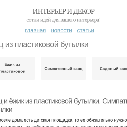
ИНТЕРЬЕР И ДЕКОР
сотни идей для вашего интерьера!
главная
новости
статьи
ц из пластиковой бутылки
Ежик из
Симпатичный заяц
Садовый зая
пластиковой
бутылки
ц и ёжик из пластиковой бутылки. Симпат
ылки
возле дома есть детская площадка, то ее обязательно нужно
 установить за собственные средства качели или песочницу