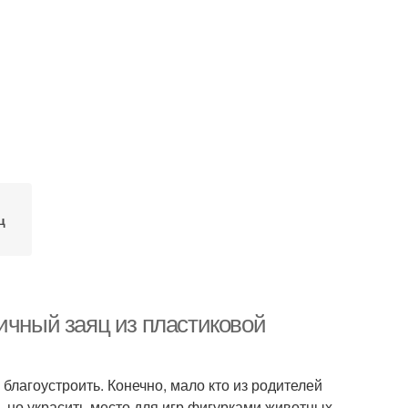
ц
ичный заяц из пластиковой
 благоустроить. Конечно, мало кто из родителей
, но украсить место для игр фигурками животных