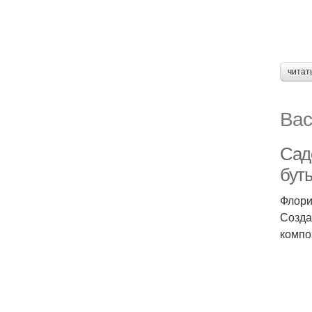
читат
Вас
Сад
бут
Флори
Созда
компо