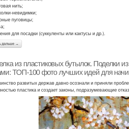
товая нить;
аколки-невидимки;
ерные пуговицы;
а;
ения для посадки (суккуленты или кактусы и др.).
ь дальше →
елка из пластиковых бутылок. Поделки и
ами: ТОП-100 фото лучших идей для нач
инство развитых держав давно осознали и приняли проблем
чностью пластика и создает законы, подразумевающие отказ 