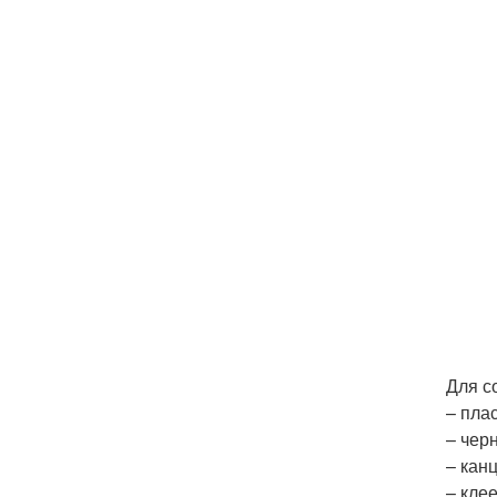
Для с
– пла
– чер
– кан
– кле