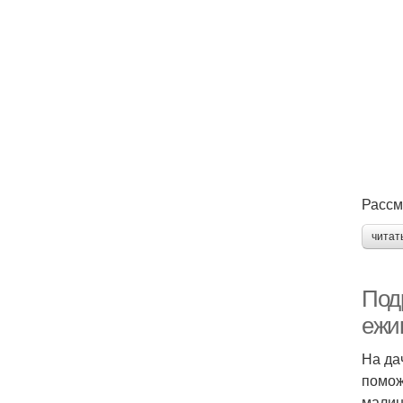
Рассм
читат
Под
ежи
На да
помож
малин