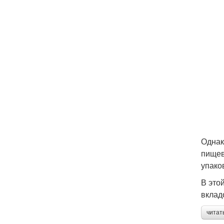
Однак
пищев
упако
В это
вклад
читат