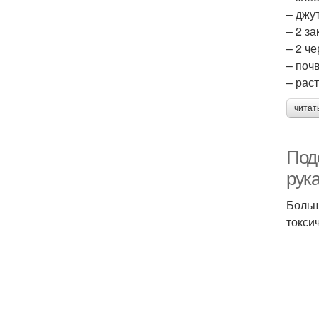
– джу
– 2 з
– 2 ч
– почв
– раст
читат
Под
рук
Больш
токси