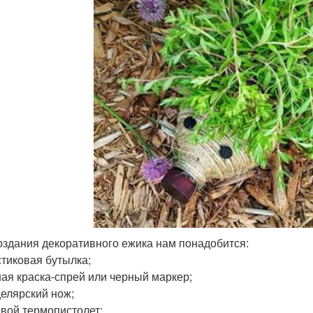
оздания декоративного ежика нам понадобится:
стиковая бутылка;
ная краска-спрей или черный маркер;
целярский нож;
евой термопистолет;