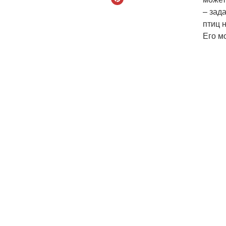
– зад
птиц 
Его м