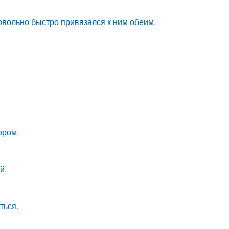
довольно быстро привязался к ним обеим.
ором.
й.
ться.