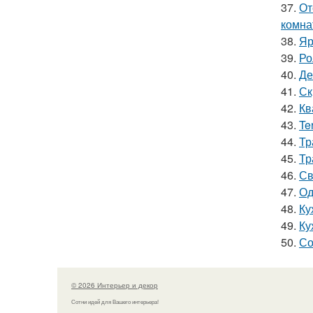
37.
От
комна
38.
Яр
39.
Ро
40.
Де
41.
Ск
42.
Кв
43.
Te
44.
Тр
45.
Тр
46.
Св
47.
Од
48.
Ку
49.
Ку
50.
Со
© 2026 Интерьер и декор
Сотни идей для Вашего интерьера!