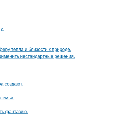
у.
еру тепла и близости к природе.
применить нестандартные решения.
а создают.
 семьи.
ить фантазию.