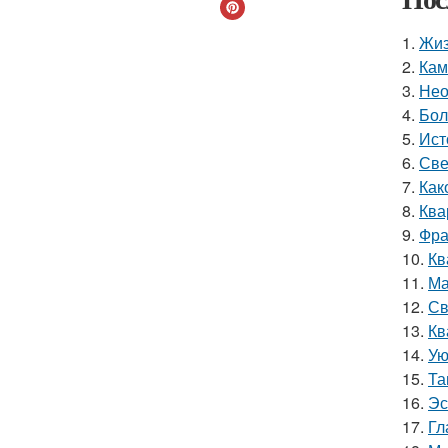
1.
Жиз
2.
Кам
3.
Нео
4.
Бол
5.
Ист
6.
Све
7.
Как
8.
Ква
9.
Фра
10.
Кв
11.
Ма
12.
Св
13.
Кв
14.
Ую
15.
Та
16.
Эс
17.
Гл