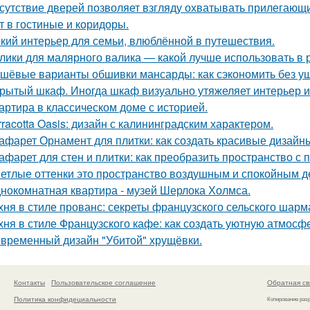
сутствие дверей позволяет взгляду охватывать прилегающи
т в гостиные и коридоры.
кий интерьер для семьи, влюблённой в путешествия.
лики для малярного валика — какой лучше использовать в 
шёвые варианты обшивки мансарды: как сэкономить без у
рытый шкаф. Иногда шкаф визуально утяжеляет интерьер и
артира в классическом доме с историей.
rracotta Oasis: дизайн с калининградским характером.
афарет Орнамент для плитки: как создать красивые дизайн
афарет для стен и плитки: как преобразить пространство с
етлые оттенки это пространство воздушным и спокойным д
нокомнатная квартира - музей Шерлока Холмса.
хня в стиле прованс: секреты французского сельского шарм
хня в стиле Французского кафе: как создать уютную атмосф
временный дизайн "Убитой" хрущёвки.
Контакты
Пользовательское соглашение
Обратная св
Политика конфидециальности
Копирование раз