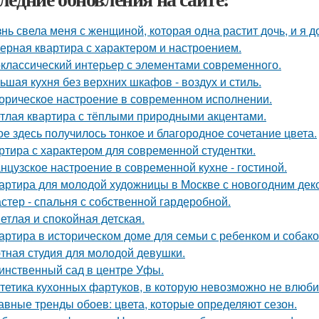
нь свела меня с женщиной, которая одна растит дочь, и я 
ерная квартира с характером и настроением.
классический интерьер с элементами современного.
ьшая кухня без верхних шкафов - воздух и стиль.
орическое настроение в современном исполнении.
тлая квартира с тёплыми природными акцентами.
ое здесь получилось тонкое и благородное сочетание цвета.
ртира с характером для современной студентки.
нцузское настроение в современной кухне - гостиной.
артира для молодой художницы в Москве с новогодним дек
стер - спальня с собственной гардеробной.
етлая и спокойная детская.
артира в историческом доме для семьи с ребенком и собако
тная студия для молодой девушки.
инственный сад в центре Уфы.
тетика кухонных фартуков, в которую невозможно не влюби
авные тренды обоев: цвета, которые определяют сезон.