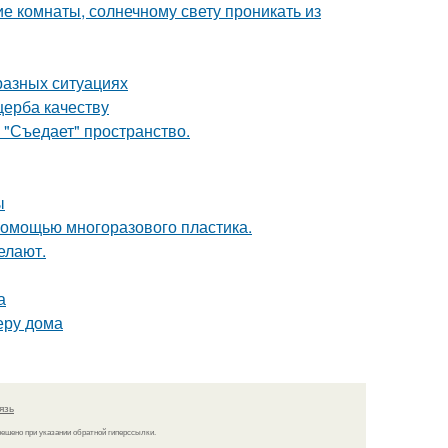
е комнаты, солнечному свету проникать из
разных ситуациях
щерба качеству
 "Съедает" пространство.
ы
 помощью многоразового пластика.
елают.
а
еру дома
язь
решено при указании обратной гиперссылки.