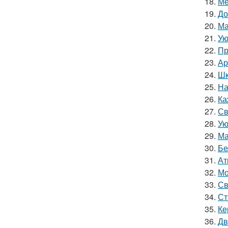
18.
Ме
19.
До
20.
Ма
21.
Ую
22.
Пр
23.
Ар
24.
Шк
25.
На
26.
Ка
27.
Св
28.
Ую
29.
Ма
30.
Бе
31.
Ат
32.
Мо
33.
Св
34.
Ст
35.
Ке
36.
Дв