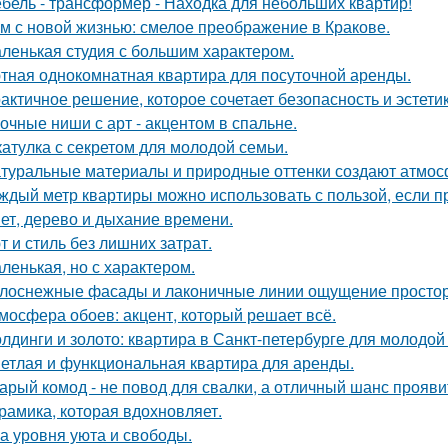
бель - трансформер - Находка для небольших квартир!
м с новой жизнью: смелое преображение в Кракове.
ленькая студия с большим характером.
тная однокомнатная квартира для посуточной аренды.
актичное решение, которое сочетает безопасность и эстетик
очные ниши с арт - акцентом в спальне.
атулка с секретом для молодой семьи.
туральные материалы и природные оттенки создают атмосф
ждый метр квартиры можно использовать с пользой, если 
ет, дерево и дыхание времени.
т и стиль без лишних затрат.
ленькая, но с характером.
лоснежные фасады и лаконичные линии ощущение простор
мосфера обоев: акцент, который решает всё.
лдинги и золото: квартира в Санкт-петербурге для молодой
етлая и функциональная квартира для аренды.
арый комод - не повод для свалки, а отличный шанс прояв
рамика, которая вдохновляет.
а уровня уюта и свободы.