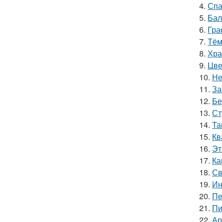
4.
Спа
5.
Бал
6.
Гра
7.
Тём
8.
Хра
9.
Цве
10.
Не
11.
За
12.
Бе
13.
Ст
14.
Та
15.
Кв
16.
Эт
17.
Ка
18.
Св
19.
Ин
20.
Пе
21.
Пи
22.
Ар