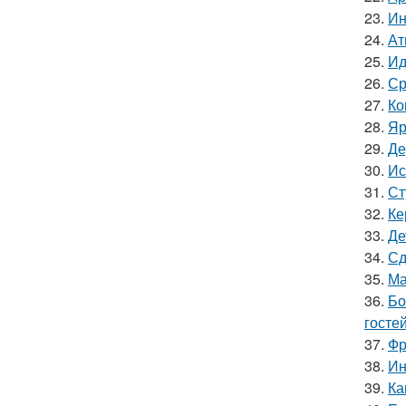
23.
Ин
24.
Ат
25.
Ид
26.
Ср
27.
Ко
28.
Яр
29.
Де
30.
Ис
31.
Ст
32.
Ке
33.
Де
34.
Сд
35.
Ма
36.
Бо
гостей
37.
Фр
38.
Ин
39.
Ка