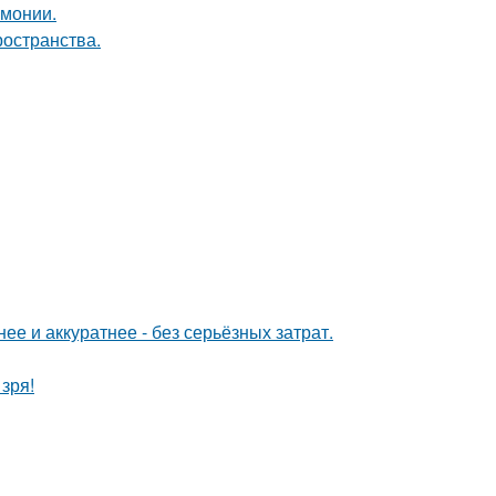
рмонии.
ространства.
е и аккуратнее - без серьёзных затрат.
зря!