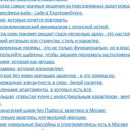
огда самые удачные решения из повседневных задач рожд
мосфера ваби - саби в Екатеринбурге.
еи, которые хочется повторить.
едиземноморский минимализм с японской ноткой.
гда один предмет решает сразу несколько задач - это наст
кий интерьер для студентки: стиль и характер.
ревянные проёмы - это не только функционально, но и крас
пользуйте шаблоны, чтобы заранее продумать расположение
удия, которая как двушка.
рамика, которая вдохновляет.
тская без ярких кричащих акцентов - и это прекрасно.
ержанная элегантность в серо - белой палитре.
ленькие апартаменты, в которых есть всё.
льшая, открытая кухня с индустриальным характером - мечта
.
анцузский шарм без Пафоса: квартира в Москве.
терьер квартиры для молодой девушки.
кие уникальные бассейны и спорткомплексы есть в Москве