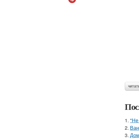
читат
Пос
1.
"Не
2.
Ван
3.
Дом