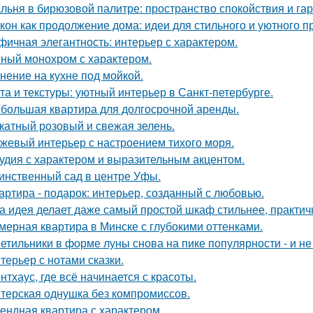
льня в бирюзовой палитре: пространство спокойствия и га
кон как продолжение дома: идеи для стильного и уютного п
фичная элегантность: интерьер с характером.
ный монохром с характером.
нение на кухне под мойкой.
та и текстуры: уютный интерьер в Санкт-петербурге.
большая квартира для долгосрочной аренды.
катный розовый и свежая зелень.
жевый интерьер с настроением тихого моря.
удия с характером и выразительным акцентом.
инственный сад в центре Уфы.
артира - подарок: интерьер, созданный с любовью.
а идея делает даже самый простой шкаф стильнее, практичне
мерная квартира в Минске с глубокими оттенками.
етильники в форме луны снова на пике популярности - и не 
терьер с нотами сказки.
нтхаус, где всё начинается с красоты.
терская однушка без компромиссов.
ендная квартира с характером.