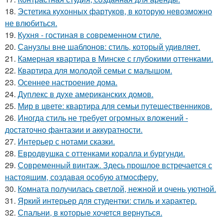
18.
Эстетика кухонных фартуков, в которую невозможно
не влюбиться.
19.
Кухня - гостиная в современном стиле.
20.
Санузлы вне шаблонов: стиль, который удивляет.
21.
Камерная квартира в Минске с глубокими оттенками.
22.
Квартира для молодой семьи с малышом.
23.
Осеннее настроение дома.
24.
Дуплекс в духе американских домов.
25.
Мир в цвете: квартира для семьи путешественников.
26.
Иногда стиль не требует огромных вложений -
достаточно фантазии и аккуратности.
27.
Интерьер с нотами сказки.
28.
Евродвушка с оттенками коралла и бургунди.
29.
Современный винтаж. Здесь прошлое встречается с
настоящим, создавая особую атмосферу.
30.
Комната получилась светлой, нежной и очень уютной.
31.
Яркий интерьер для студентки: стиль и характер.
32.
Спальни, в которые хочется вернуться.