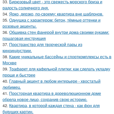
33.
Бирюзовый цвет - это свежесть морского бриза и
радость солнечного дня.
34.
Ярко, дерзко, по-своему: квартира вне шаблонов.
35.
Однушка с характером: бетон, тёмные оттенки и
розовые акценты.
36.
Обшивка стен фанерой внутри дома своими руками:
пошаговая инструкция
37.
Пространство для творческой пары из
киноиндустрии.
38.
Какие уникальные бассейны и спорткомплексы есть в
Москве
39.
Трафарет для кафельной плитки: как сделать укладку
проще и быстрее
40.
Главный акцент в любом интерьере - хвостатый
любимец.
41.
Просторная квартира в дореволюционном доме
обрела новое лицо, сохранив свою историю.
42.
Квартира, в которой каждая стена - как фон для
будущих картин.