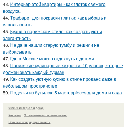
43.
Интерьер этой квартиры - как глоток свежего
воздуха.
44.
Трафарет для покраски плитки: как выбрать и
использовать
45.
Кухня в парижском стиле: как создать уют и
элегантность
46.
На даче нашли старую тумбу и решили не
выбрасывать.
47.
Где в Москве можно отдохнуть с детьми
48.
Парижские кулинарные хитрости: 10 уловок, которые
должен знать каждый гурман
49.
Как создать уютную кухню в стиле прованс даже в
небольшом пространстве
50.
Поделки из бутылок: 5 мастерpieces для дома и сада
© 2026 Интерьер и декор
Контакты
Пользовательское соглашение
Политика конфидециальности