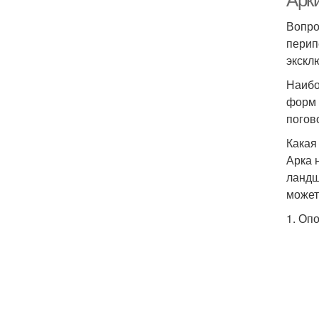
Арк
Вопро
перип
экскл
Наибо
форм 
погов
Какая
Арка 
ландш
может
1. Оп