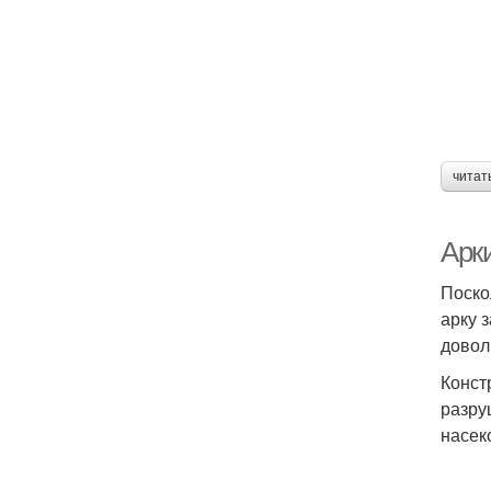
читат
Арк
Поско
арку 
довол
Конст
разру
насек