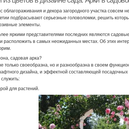
и из цветов в дизайне сада. Арки в садо
с облагораживания и декора загородного участка совсем н
етии подбрасывают серьезные головоломки, решить которы
юзивные элементы.
лее яркими представителями последних являются садовые
и расположить в самых неожиданных местах. Об этих инте
орим.
 она, садовая арка?
не только своеобразна, но и разнообразна в своем функци
афтного дизайна, и эффектной составляющей посадочных к
 служить:
орой для растений.