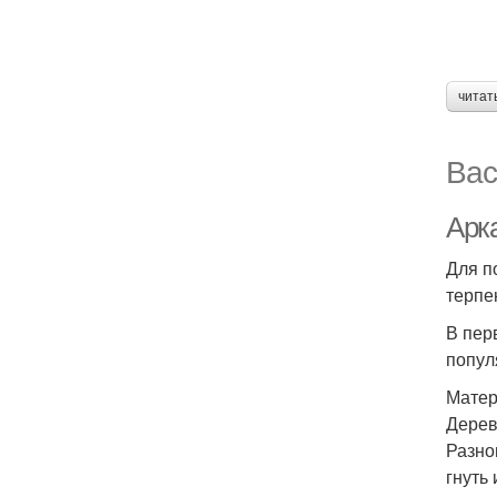
читат
Вас
Арк
Для п
терпе
В пер
попул
Матер
Дерев
Разно
гнуть