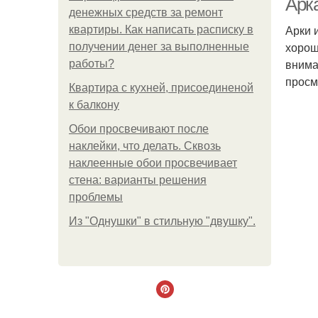
Арк
денежных средств за ремонт
Арки 
квартиры. Как написать расписку в
хорош
получении денег за выполненные
внима
работы?
просм
Квартира с кухней, присоединеной
к балкону
Обои просвечивают после
наклейки, что делать. Сквозь
наклеенные обои просвечивает
стена: варианты решения
проблемы
Из "Однушки" в стильную "двушку".