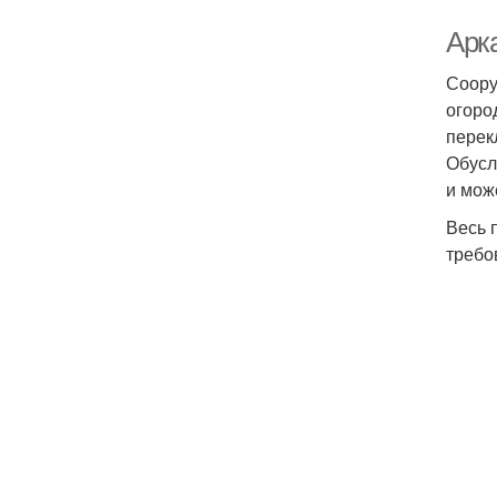
Арк
Соору
огоро
перек
Обусл
и мож
Весь 
требо