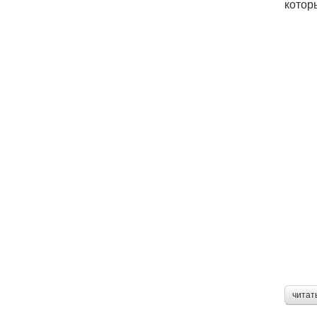
котор
читат