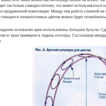
дит настолько самодостаточно, что может использоваться к
о продуманной композиции. Между тем работу сложной не 
стающихся неприхотливых цветов можно будет полюбоватьс
оздания основания арки использованы большие бутыли. Сд
пом от края примерно в ладонь-полторы. Состыковав межд
.