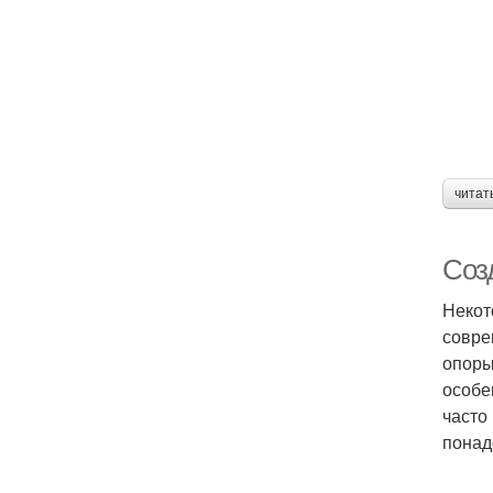
читат
Соз
Некот
совре
опоры
особе
часто
понад