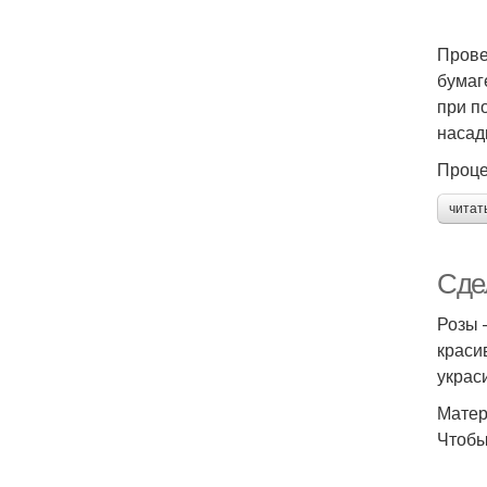
Прове
бумаг
при п
насад
Проце
читат
Сде
Розы 
краси
украси
Матер
Чтобы