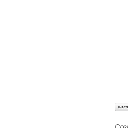
читат
Соз