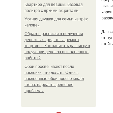
Квартира для певицы: базовая
выгля
палитра с яркими акцентами.
хорош
разра
Уютная двушка для семьи из трёх
человек.
Для с
Образец расписки в получении
отсту
денежных средств за ремонт
стойки
квартиры. Как написать расписку в
получении денег за выполненные
работы?
Обои просвечивают после
наклейки, что делать. Сквозь
наклеенные обои просвечивает
стена: варианты решения
проблемы