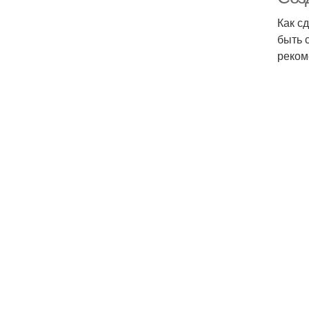
Как с
быть 
реком