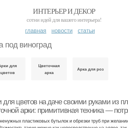
ИНТЕРЬЕР И ДЕКОР
сотни идей для вашего интерьера!
главная
новости
статьи
а под виноград
Арки для
Цветочная
Арка для роз
цветов
арка
и для цветов на даче своими руками из п
точной арки: примитивная техника — пот
 ненужных пластиковых бутылок и обрезки труб при желани
 Разместить такую можно как непосредственно на аллее, та