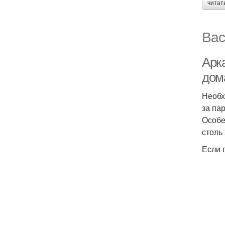
читат
Вас
Арк
дом
Необх
за па
Особе
столь
Если 