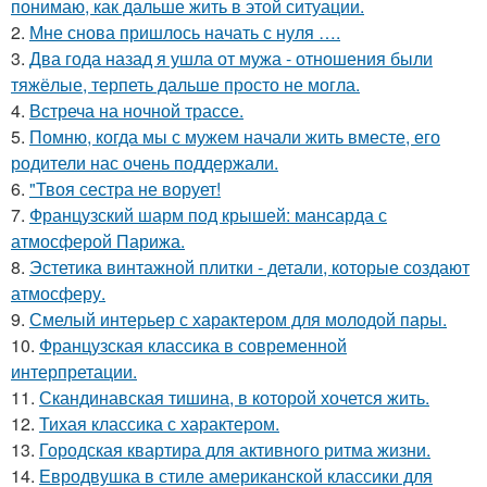
понимаю, как дальше жить в этой ситуации.
2.
Мне снова пришлось начать с нуля ….
3.
Два года назад я ушла от мужа - отношения были
тяжёлые, терпеть дальше просто не могла.
4.
Встреча на ночной трассе.
5.
Помню, когда мы с мужем начали жить вместе, его
родители нас очень поддержали.
6.
"Твоя сестра не ворует!
7.
Французский шарм под крышей: мансарда с
атмосферой Парижа.
8.
Эстетика винтажной плитки - детали, которые создают
атмосферу.
9.
Смелый интерьер с характером для молодой пары.
10.
Французская классика в современной
интерпретации.
11.
Скандинавская тишина, в которой хочется жить.
12.
Тихая классика с характером.
13.
Городская квартира для активного ритма жизни.
14.
Евродвушка в стиле американской классики для