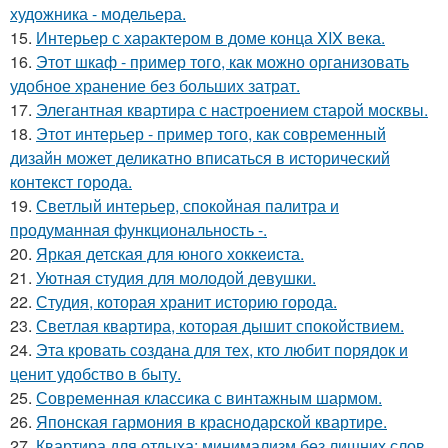
художника - модельера.
15.
Интерьер с характером в доме конца XIX века.
16.
Этот шкаф - пример того, как можно организовать
удобное хранение без больших затрат.
17.
Элегантная квартира с настроением старой москвы.
18.
Этот интерьер - пример того, как современный
дизайн может деликатно вписаться в исторический
контекст города.
19.
Светлый интерьер, спокойная палитра и
продуманная функциональность -.
20.
Яркая детская для юного хоккеиста.
21.
Уютная студия для молодой девушки.
22.
Студия, которая хранит историю города.
23.
Светлая квартира, которая дышит спокойствием.
24.
Эта кровать создана для тех, кто любит порядок и
ценит удобство в быту.
25.
Современная классика с винтажным шармом.
26.
Японская гармония в краснодарской квартире.
27.
Квартира для отдыха: минимализм без лишних слов.