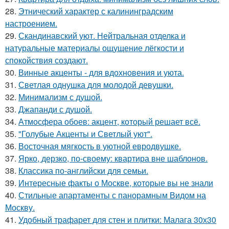
28.
Этнический характер с калининградским
настроением.
29.
Скандинавский уют. Нейтральная отделка и
натуральные материалы ощущение лёгкости и
спокойствия создают.
30.
Винные акценты - для вдохновения и уюта.
31.
Светлая однушка для молодой девушки.
32.
Минимализм с душой.
33.
Джапанди с душой.
34.
Атмосфера обоев: акцент, который решает всё.
35.
"Голубые Акценты и Светлый уют".
36.
Восточная мягкость в уютной евродвушке.
37.
Ярко, дерзко, по-своему: квартира вне шаблонов.
38.
Классика по-английски для семьи.
39.
Интересные факты о Москве, которые вы не знали
40.
Стильные апартаменты с панорамным Видом на
Москву.
41.
Удобный трафарет для стен и плитки: Малага 30х30