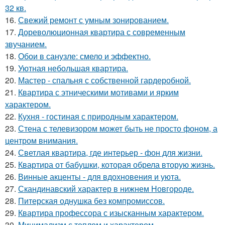
32 кв.
16.
Свежий ремонт с умным зонированием.
17.
Дореволюционная квартира с современным
звучанием.
18.
Обои в санузле: смело и эффектно.
19.
Уютная небольшая квартира.
20.
Мастер - спальня с собственной гардеробной.
21.
Квартира с этническими мотивами и ярким
характером.
22.
Кухня - гостиная с природным характером.
23.
Стена с телевизором может быть не просто фоном, а
центром внимания.
24.
Светлая квартира, где интерьер - фон для жизни.
25.
Квартира от бабушки, которая обрела вторую жизнь.
26.
Винные акценты - для вдохновения и уюта.
27.
Скандинавский характер в нижнем Новгороде.
28.
Питерская однушка без компромиссов.
29.
Квартира профессора с изысканным характером.
30.
Минимализм с теплом и характером.