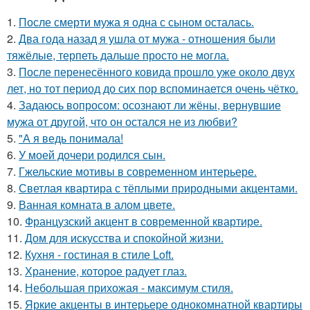
1.
После смерти мужа я одна с сыном осталась.
2.
Два года назад я ушла от мужа - отношения были
тяжёлые, терпеть дальше просто не могла.
3.
После перенесённого ковида прошло уже около двух
лет, но тот период до сих пор вспоминается очень чётко.
4.
Задаюсь вопросом: осознают ли жёны, вернувшие
мужа от другой, что он остался не из любви?
5.
"А я ведь понимала!
6.
У моей дочери родился сын.
7.
Гжельские мотивы в современном интерьере.
8.
Светлая квартира с тёплыми природными акцентами.
9.
Ванная комната в алом цвете.
10.
Французский акцент в современной квартире.
11.
Дом для искусства и спокойной жизни.
12.
Кухня - гостиная в стиле Loft.
13.
Хранение, которое радует глаз.
14.
Небольшая прихожая - максимум стиля.
15.
Яркие акценты в интерьере однокомнатной квартиры