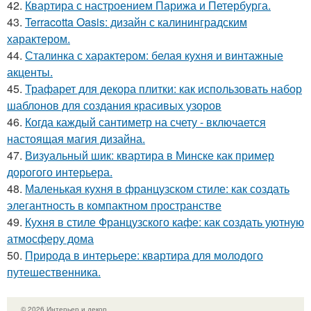
42.
Квартира с настроением Парижа и Петербурга.
43.
Terracotta Oasis: дизайн с калининградским
характером.
44.
Сталинка с характером: белая кухня и винтажные
акценты.
45.
Трафарет для декора плитки: как использовать набор
шаблонов для создания красивых узоров
46.
Когда каждый сантиметр на счету - включается
настоящая магия дизайна.
47.
Визуальный шик: квартира в Минске как пример
дорогого интерьера.
48.
Маленькая кухня в французском стиле: как создать
элегантность в компактном пространстве
49.
Кухня в стиле Французского кафе: как создать уютную
атмосферу дома
50.
Природа в интерьере: квартира для молодого
путешественника.
© 2026 Интерьер и декор