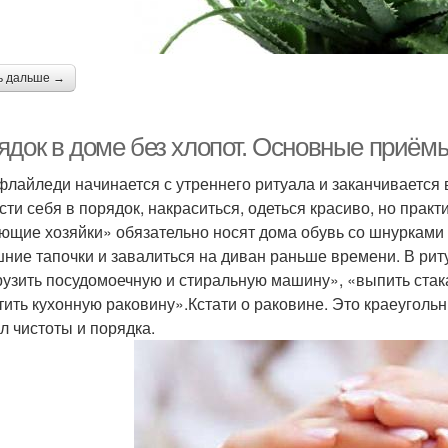
ь дальше →
ядок в доме без хлопот. Основные приём
флайледи начинается с утреннего ритуала и заканчивается
сти себя в порядок, накраситься, одеться красиво, но прак
ющие хозяйки» обязательно носят дома обувь со шнурками 
ние тапочки и завалиться на диван раньше времени. В риту
рузить посудомоечную и стиральную машину», «выпить стак
тить кухонную раковину».Кстати о раковине. Это краеугол
л чистоты и порядка.