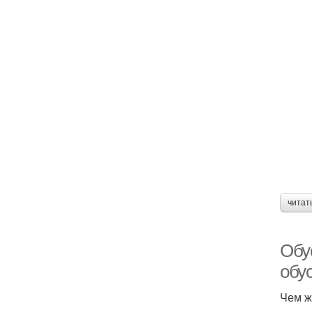
читат
Обу
обус
Чем ж