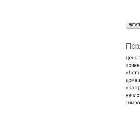
читат
Пор
День 
приве
«Лета
домаш
«разг
начис
симво