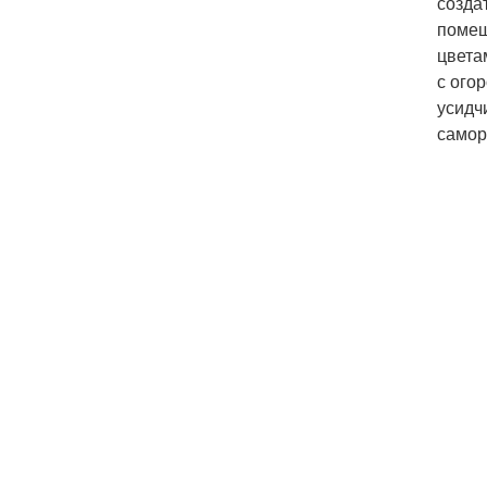
созда
помещ
цвета
с ого
усидч
самор