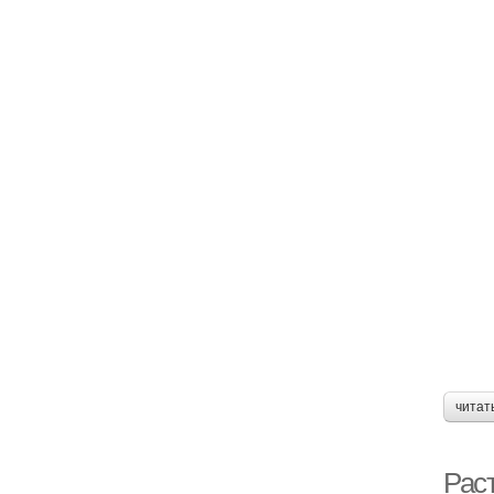
читат
Рас