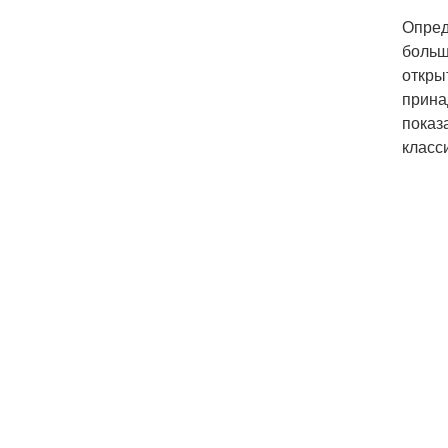
Опред
больш
откры
прина
показ
класс