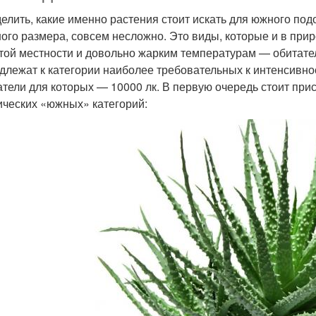
елить, какие именно растения стоит искать для южного подо
ого размера, совсем несложно. Это виды, которые и в при
той местности и довольно жарким температурам — обитател
длежат к категории наиболее требовательных к интенсивн
атели для которых — 10000 лк. В первую очередь стоит при
ических «южных» категорий: