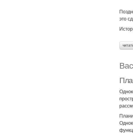
Поздн
это с
Истор
читат
Вас
Пла
Однок
прост
рассм
Плани
Однок
функц