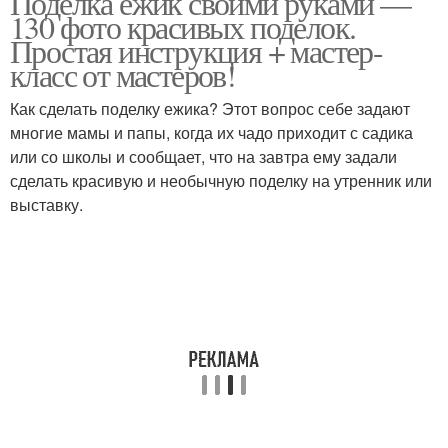
Поделка ежик своими руками —
130 фото красивых поделок.
Простая инструкция + мастер-
класс от мастеров!
Ежик из пластиковой
Большой золотой
бутылки
Как сделать поделку ежика? Этот вопрос себе задают
многие мамы и папы, когда их чадо приходит с садика
или со школы и сообщает, что на завтра ему задали
сделать красивую и необычную поделку на утренник или
Ежик из природных
Осенний ежик
выставку.
материалов
Ежик из шишки
Забавный ежик
Ежик из пластиковых
Ежик с колючками
бутылок