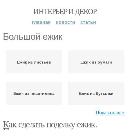
ИНТЕРЬЕР И ДЕКОР
главная
новости
статьи
Большой ежик
Ежик из листьев
Ежик из бумаги
Ежик из пластилина
Ежик из бутылки
Показать все
Как сделать поделку ежик.
Ежик из еловых шишек
Ежик из еловых и