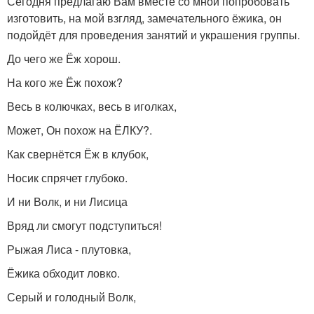
Сегодня предлагаю Вам вместе со мной попробовать
изготовить, на мой взгляд, замечательного ёжика, он
подойдёт для проведения занятий и украшения группы.
До чего же Ёж хорош.
На кого же Ёж похож?
Весь в колючках, весь в иголках,
Может, Он похож на ЁЛКУ?.
Как свернётся Ёж в клубок,
Носик спрячет глубоко.
И ни Волк, и ни Лисица
Вряд ли смогут подступиться!
Рыжая Лиса - плутовка,
Ёжика обходит ловко.
Серый и голодный Волк,