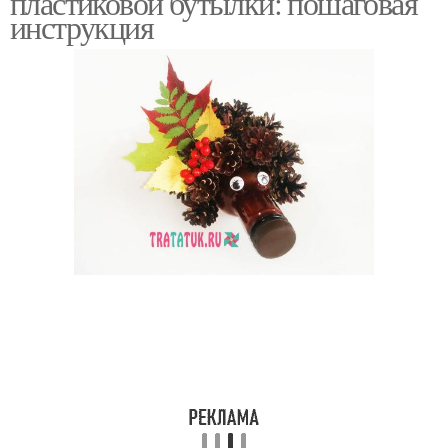
пластиковой бутылки: пошаговая
инструкция
Ежик с колючками
Ежик из еловых шишек
Ежик из донышка
Двуногий ежик
Ежик из природных
Осенний ежик
материалов
Ежик из еловых и
Ежик из бутылок