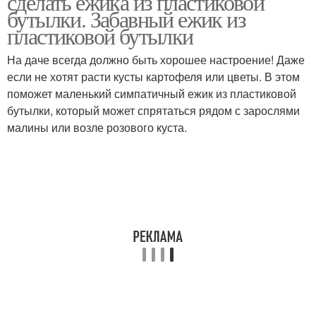
сделать ежика из пластиковой
бутылки. Забавный ежик из
пластиковой бутылки
На даче всегда должно быть хорошее настроение! Даже
Ежик из донышка
Двуногий ежик
если не хотят расти кусты картофеля или цветы. В этом
поможет маленький симпатичный ежик из пластиковой
бутылки, который может спрятаться рядом с зарослями
малины или возле розового куста.
Ежик из природных
Осенний ежик
материалов
Ежик из еловых и
Ежик из бутылок
Ежик из пластилина