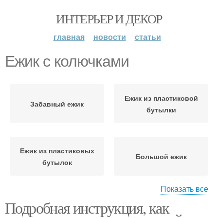
ИНТЕРЬЕР И ДЕКОР
главная
новости
статьи
Ежик с колючками
Ежик из пластиковой
Забавный ежик
бутылки
Ежик из пластиковых
Большой ежик
бутылок
Показать все
Подробная инструкция, как
Ежик из бутылки
Ежик из еловых шишек