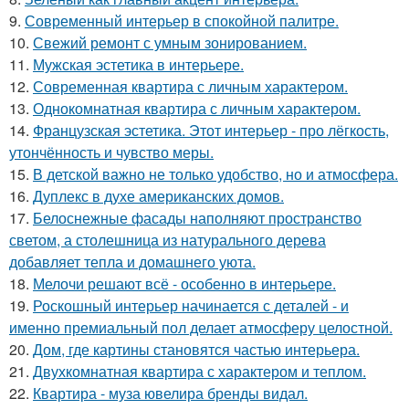
9.
Современный интерьер в спокойной палитре.
10.
Свежий ремонт с умным зонированием.
11.
Мужская эстетика в интерьере.
12.
Современная квартира с личным характером.
13.
Однокомнатная квартира с личным характером.
14.
Французская эстетика. Этот интерьер - про лёгкость,
утончённость и чувство меры.
15.
В детской важно не только удобство, но и атмосфера.
16.
Дуплекс в духе американских домов.
17.
Белоснежные фасады наполняют пространство
светом, а столешница из натурального дерева
добавляет тепла и домашнего уюта.
18.
Мелочи решают всё - особенно в интерьере.
19.
Роскошный интерьер начинается с деталей - и
именно премиальный пол делает атмосферу целостной.
20.
Дом, где картины становятся частью интерьера.
21.
Двухкомнатная квартира с характером и теплом.
22.
Квартира - муза ювелира бренды видал.