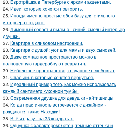
23.
Евротрёшка в Петербурге с яркими акцентами.
24.
Идеи, которые хочется повторить.
25.
Иногда именно простые обои базу для стильного
интерьера создают.
26.
Лимонный сорбет и пыльно - синий: смелый интерьер
двушки.
27.
Квартира в сливовом настроении.
28.
Квартира с душой: уют для мамы и двух сыновей.
29.
Даже компактное пространство можно в
полноценную гардеробную превратить.
30.
Небольшое пространство, созданное с любовью.
31.
Спальни, в которые хочется вернуться.
32.
Идеальный пример того, как можно использовать
каждый сантиметр кухонной тумбы.
33.
Современная двушка для девушки - айтишницы.
34.
Когда практичность встречается с дизайном -
рождаются такие Находки!
35.
Всё и сразу - на 33 квадратах.
36.
Однушка с характером: бетон, тёмные оттенки и