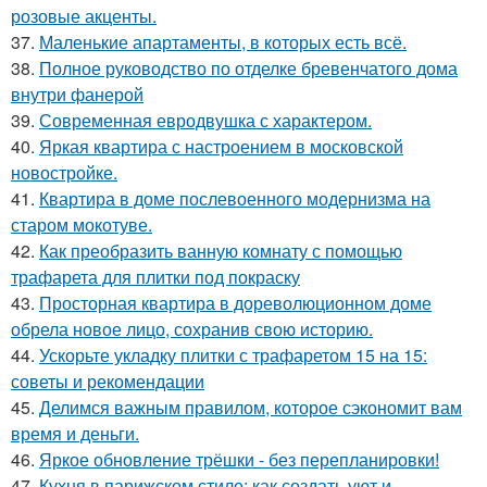
розовые акценты.
37.
Маленькие апартаменты, в которых есть всё.
38.
Полное руководство по отделке бревенчатого дома
внутри фанерой
39.
Современная евродвушка с характером.
40.
Яркая квартира с настроением в московской
новостройке.
41.
Квартира в доме послевоенного модернизма на
старом мокотуве.
42.
Как преобразить ванную комнату с помощью
трафарета для плитки под покраску
43.
Просторная квартира в дореволюционном доме
обрела новое лицо, сохранив свою историю.
44.
Ускорьте укладку плитки с трафаретом 15 на 15:
советы и рекомендации
45.
Делимся важным правилом, которое сэкономит вам
время и деньги.
46.
Яркое обновление трёшки - без перепланировки!
47.
Кухня в парижском стиле: как создать уют и