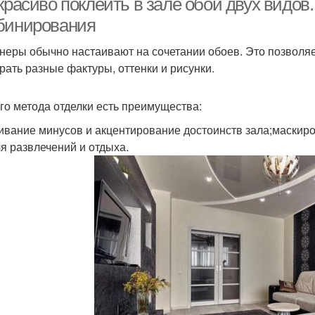
 красиво поклеить в зале обои двух видо
бинирования
неры обычно настаивают на сочетании обоев. Это позволяе
рать разные фактуры, оттенки и рисунки.
ого метода отделки есть преимущества:
ивание минусов и акцентирование достоинств зала;маскир
ля развлечений и отдыха.