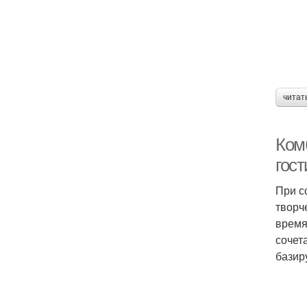
читат
Ком
гос
При с
творч
время
сочет
базир