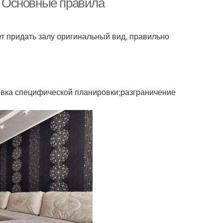
в. Основные правила
т придать залу оригинальный вид, правильно
овка специфической планировки;разграничение