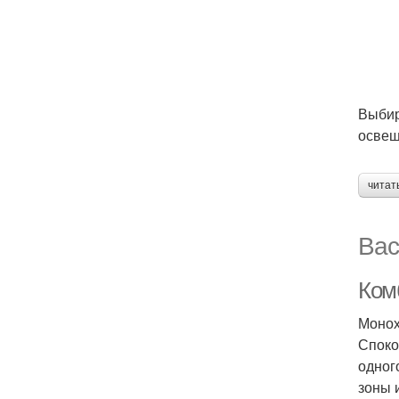
Выбир
освещ
читат
Вас
Ком
Монох
Споко
одног
зоны 