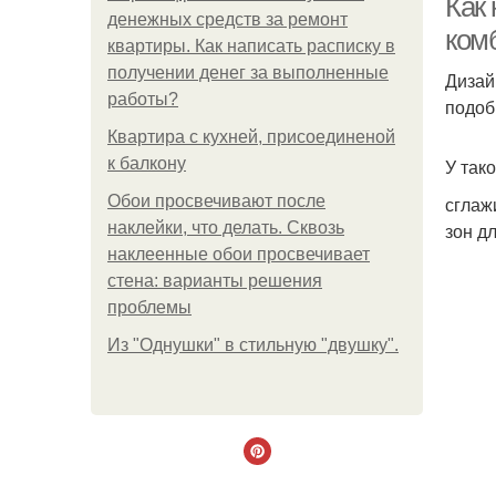
Как
денежных средств за ремонт
ком
квартиры. Как написать расписку в
получении денег за выполненные
Дизай
работы?
подоб
Квартира с кухней, присоединеной
к балкону
У так
Обои просвечивают после
сглаж
наклейки, что делать. Сквозь
зон д
наклеенные обои просвечивает
стена: варианты решения
проблемы
Из "Однушки" в стильную "двушку".