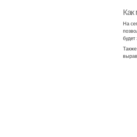
Как 
На се
позво
будет
Также
вырав