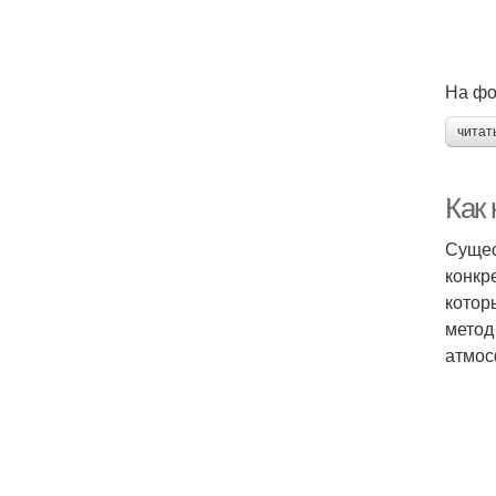
На фо
читат
Как
Сущес
конкр
котор
метод
атмос