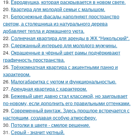
19.
Евродвушка, которая раскрывается в новом свете.
20.
Квартира для молодой семьи с малышом.
21.
Белоснежные фасады наполняют пространство
светом, а столешница из натурального дерева
добавляет тепла и домашнего уюта.
22.
Солнечная квартира для аренды в ЖК "Никольский".
23.
Сдержанный интерьер для молодого мужчины.
24.
Окрашенные в чёрный цвет рамы подчёркивают
графичность пространства.
25.
Трёхкомнатная квартира с акцентными панно и
характером.
26.
Малогабаритка с уютом и функциональностью.
27.
Арендная квартира с характером.
28.
Бежевый цвет давно стал классикой, но заигрывает
по-новому, если дополнить его правильными оттенками.
29.
Современный винтаж. Здесь прошлое встречается с
настоящим, создавая особую атмосферу.
30.
Потолки в цвете - смелое решение.
31.
Серый - значит уютный.