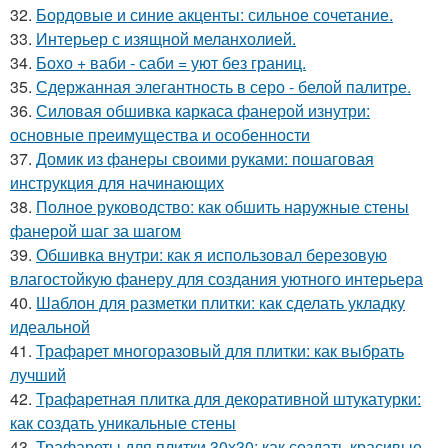
32.
Бордовые и синие акценты: сильное сочетание.
33.
Интерьер с изящной меланхолией.
34.
Бохо + ваби - саби = уют без границ.
35.
Сдержанная элегантность в серо - белой палитре.
36.
Силовая обшивка каркаса фанерой изнутри:
основные преимущества и особенности
37.
Домик из фанеры своими руками: пошаговая
инструкция для начинающих
38.
Полное руководство: как обшить наружные стены
фанерой шаг за шагом
39.
Обшивка внутри: как я использовал березовую
влагостойкую фанеру для создания уютного интерьера
40.
Шаблон для разметки плитки: как сделать укладку
идеальной
41.
Трафарет многоразовый для плитки: как выбрать
лучший
42.
Трафаретная плитка для декоративной штукатурки:
как создать уникальные стены
43.
Трафареты для плитки 30х30: как создать красивые