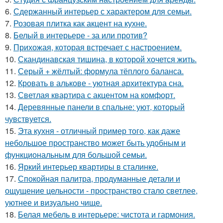
6.
Сдержанный интерьер с характером для семьи.
7.
Розовая плитка как акцент на кухне.
8.
Белый в интерьере - за или против?
9.
Прихожая, которая встречает с настроением.
10.
Скандинавская тишина, в которой хочется жить.
11.
Серый + жёлтый: формула тёплого баланса.
12.
Кровать в алькове - уютная архитектура сна.
13.
Светлая квартира с акцентом на комфорт.
14.
Деревянные панели в спальне: уют, который
чувствуется.
15.
Эта кухня - отличный пример того, как даже
небольшое пространство может быть удобным и
функциональным для большой семьи.
16.
Яркий интерьер квартиры в сталинке.
17.
Спокойная палитра, продуманные детали и
ощущение цельности - пространство стало светлее,
уютнее и визуально чище.
18.
Белая мебель в интерьере: чистота и гармония.