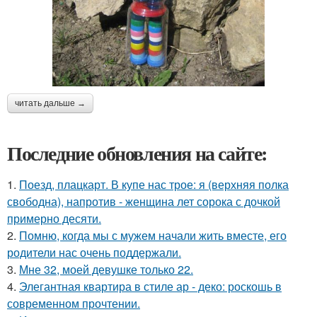
читать дальше →
Последние обновления на сайте:
1.
Поезд, плацкарт. В купе нас трое: я (верхняя полка
свободна), напротив - женщина лет сорока с дочкой
примерно десяти.
2.
Помню, когда мы с мужем начали жить вместе, его
родители нас очень поддержали.
3.
Мне 32, моей девушке только 22.
4.
Элегантная квартира в стиле ар - деко: роскошь в
современном прочтении.