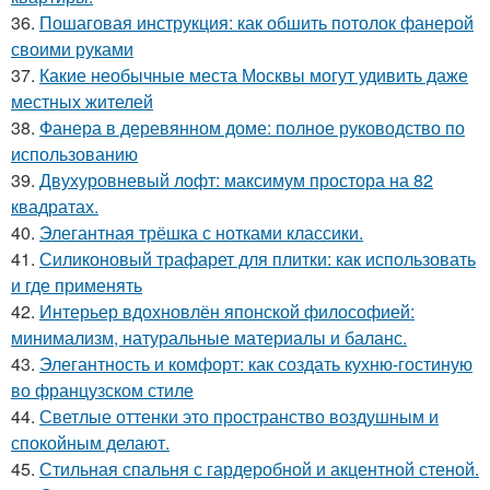
36.
Пошаговая инструкция: как обшить потолок фанерой
своими руками
37.
Какие необычные места Москвы могут удивить даже
местных жителей
38.
Фанера в деревянном доме: полное руководство по
использованию
39.
Двухуровневый лофт: максимум простора на 82
квадратах.
40.
Элегантная трёшка с нотками классики.
41.
Силиконовый трафарет для плитки: как использовать
и где применять
42.
Интерьер вдохновлён японской философией:
минимализм, натуральные материалы и баланс.
43.
Элегантность и комфорт: как создать кухню-гостиную
во французском стиле
44.
Светлые оттенки это пространство воздушным и
спокойным делают.
45.
Стильная спальня с гардеробной и акцентной стеной.