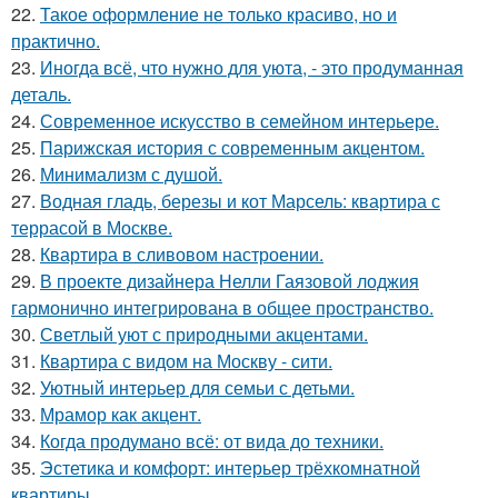
22.
Такое оформление не только красиво, но и
практично.
23.
Иногда всё, что нужно для уюта, - это продуманная
деталь.
24.
Современное искусство в семейном интерьере.
25.
Парижская история с современным акцентом.
26.
Минимализм с душой.
27.
Водная гладь, березы и кот Марсель: квартира с
террасой в Москве.
28.
Квартира в сливовом настроении.
29.
В проекте дизайнера Нелли Гаязовой лоджия
гармонично интегрирована в общее пространство.
30.
Светлый уют с природными акцентами.
31.
Квартира с видом на Москву - сити.
32.
Уютный интерьер для семьи с детьми.
33.
Мрамор как акцент.
34.
Когда продумано всё: от вида до техники.
35.
Эстетика и комфорт: интерьер трёхкомнатной
квартиры.