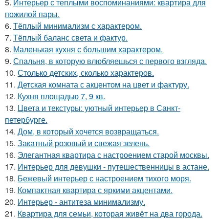
5.
Интерьер с теплыми воспоминаниями: квартира для
пожилой пары.
6.
Тёплый минимализм с характером.
7.
Тёплый баланс света и фактур.
8.
Маленькая кухня с большим характером.
9.
Спальня, в которую влюбляешься с первого взгляда.
10.
Столько детских, сколько характеров.
11.
Детская комната с акцентом на цвет и фактуру.
12.
Кухня площадью 7, 9 кв.
13.
Цвета и текстуры: уютный интерьер в Санкт-
петербурге.
14.
Дом, в который хочется возвращаться.
15.
Закатный розовый и свежая зелень.
16.
Элегантная квартира с настроением старой москвы.
17.
Интерьер для девушки - путешественницы в астане.
18.
Бежевый интерьер с настроением тихого моря.
19.
Компактная квартира с яркими акцентами.
20.
Интерьер - антитеза минимализму.
21.
Квартира для семьи, которая живёт на два города.