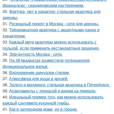
французско - скандинавским настроением.
30.
Фактура, уют и характер: стильная квартира для
аренды.
31.
Роскошный проект в Москва - сити для аренды.
32.
Трёхкомнатная квартира с акцентными панно и
характером.
33.
Каждый метр квартиры можно использовать с
пользой, если применить нестандартные решения.
34.
Элегантность Москва - сити.
35.
На 38 квадратах разместили полноценное
функциональное жильё.
36.
Вдохновение шинуазри стилем.
37.
Атмосфера для души и друзей.
38.
Золото и молдинги: стильная квартира в Петербурге.
39.
Апартаменты с террасой и видом на природу.
40.
Идеальный пример того, как можно использовать
каждый сантиметр кухонной тумбы.
41.
Как в загородном доме, но в городе.