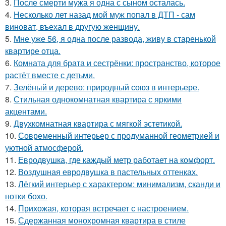
3.
После смерти мужа я одна с сыном осталась.
4.
Несколько лет назад мой муж попал в ДТП - сам
виноват, въехал в другую женщину.
5.
Мне уже 56, я одна после развода, живу в старенькой
квартире отца.
6.
Комната для брата и сестрёнки: пространство, которое
растёт вместе с детьми.
7.
Зелёный и дерево: природный союз в интерьере.
8.
Стильная однокомнатная квартира с яркими
акцентами.
9.
Двухкомнатная квартира с мягкой эстетикой.
10.
Современный интерьер с продуманной геометрией и
уютной атмосферой.
11.
Евродвушка, где каждый метр работает на комфорт.
12.
Воздушная евродвушка в пастельных оттенках.
13.
Лёгкий интерьер с характером: минимализм, сканди и
нотки бохо.
14.
Прихожая, которая встречает с настроением.
15.
Сдержанная монохромная квартира в стиле