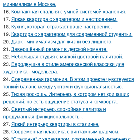
минимализм в Москве.
16.
Компактная спальня с умной системой хранения.
17.
Яркая квартира с характером и настроением.
18.
Кухня, которая отражает ваше настроение.
19.
Квартира с характером для современной студентки.
20.
Дарк - минимализм для жизни без лишнего.
21.
Завершённый ремонт в детской комнате.
22.
Небольшая студия с мягкой цветовой палитрой.
23.
Евродвушка в стиле американской классики для
художника - модельера.
24.
Современная гармония. В этом проекте чувствуется
тонкий баланс между уютом и функциональностью.
25.
Тихая роскошь. Интерьер, в котором нет кричащих
решений, но есть ощущение статуса и комфорта.
26.
Светлый интерьер, спокойная палитра и
продуманная функциональность -.
27.
Яркий интерьер квартиры в сталинке.
28.
Современная классика с винтажным шармом.
29.
"Сталинка" с характером: современный интерьер с