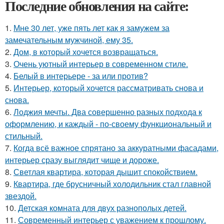
Последние обновления на сайте:
1.
Мне 30 лет, уже пять лет как я замужем за
замечательным мужчиной, ему 35.
2.
Дом, в который хочется возвращаться.
3.
Очень уютный интерьер в современном стиле.
4.
Белый в интерьере - за или против?
5.
Интерьер, который хочется рассматривать снова и
снова.
6.
Лоджия мечты. Два совершенно разных подхода к
оформлению, и каждый - по-своему функциональный и
стильный.
7.
Когда всё важное спрятано за аккуратными фасадами,
интерьер сразу выглядит чище и дороже.
8.
Светлая квартира, которая дышит спокойствием.
9.
Квартира, где брусничный холодильник стал главной
звездой.
10.
Детская комната для двух разнополых детей.
11.
Современный интерьер с уважением к прошлому.