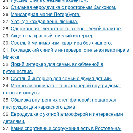
25.
Стильная евродвушка с просторным балконом.
26.
Мансардная магия Петербурга.
27.
Уют, где каждая вещь любима.
28.
Сдержанная элегантность в серо - белой палитре.
29.
Акцент на красный: смелый интерьер.
30.
Светлый минимализм: квартира без лишнего.
31.
Голландский синий в интерьере: стильная квартира в
Минске.
32.
Яркий интерьер для семьи, влюблённой в
путешествия.
33.
Светлый интерьер для семьи с двумя детьми.
34.
Можно ли обшивать стены фанерой внутри дома:
плюсы и минусы
35.
Обшивка внутренних стен фанерой: пошаговая
инструкция для каркасного дома
36.
Евродвушка с уютной атмосферой и интересными
деталями.
37.
Какие спортивные сооружения есть в Ростове-на-