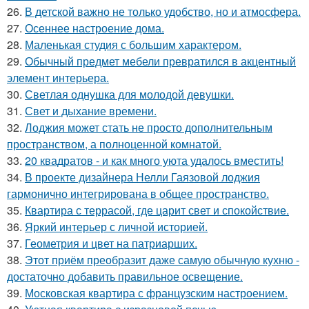
26.
В детской важно не только удобство, но и атмосфера.
27.
Осеннее настроение дома.
28.
Маленькая студия с большим характером.
29.
Обычный предмет мебели превратился в акцентный
элемент интерьера.
30.
Светлая однушка для молодой девушки.
31.
Свет и дыхание времени.
32.
Лоджия может стать не просто дополнительным
пространством, а полноценной комнатой.
33.
20 квадратов - и как много уюта удалось вместить!
34.
В проекте дизайнера Нелли Гаязовой лоджия
гармонично интегрирована в общее пространство.
35.
Квартира с террасой, где царит свет и спокойствие.
36.
Яркий интерьер с личной историей.
37.
Геометрия и цвет на патриарших.
38.
Этот приём преобразит даже самую обычную кухню -
достаточно добавить правильное освещение.
39.
Московская квартира с французским настроением.