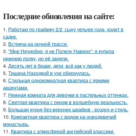
Последние обновления на сайте:
1.
Работаю по графику 2/2, сыну четыре года, ходит в
садик.
2.
Встреча на ночной трассе.
3.
"Мне Неудобно, я не Полезу Наверх": я купила
нижнюю полку, но её заняли.
4.
Десять лет в браке, дети, всё как у людей.
5.
Тишина Находкой в ухе обернулась.
6.
Стильная однокомнатная квартира с яркими
акцентами.
7.
Нежная комната для девочки в пастельных оттенках.
8.
Светлая квартира с окном в волшебную реальность.
9.
Большая кухня без верхних шкафов - воздух и стиль.
10.
Компактная квартира с видом на новодевичий
монастырь.
11.
Квартира с атмосферой английской классики.