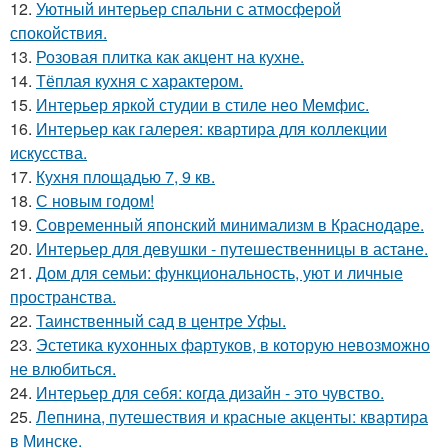
12.
Уютный интерьер спальни с атмосферой
спокойствия.
13.
Розовая плитка как акцент на кухне.
14.
Тёплая кухня с характером.
15.
Интерьер яркой студии в стиле нео Мемфис.
16.
Интерьер как галерея: квартира для коллекции
искусства.
17.
Кухня площадью 7, 9 кв.
18.
С новым годом!
19.
Современный японский минимализм в Краснодаре.
20.
Интерьер для девушки - путешественницы в астане.
21.
Дом для семьи: функциональность, уют и личные
пространства.
22.
Таинственный сад в центре Уфы.
23.
Эстетика кухонных фартуков, в которую невозможно
не влюбиться.
24.
Интерьер для себя: когда дизайн - это чувство.
25.
Лепнина, путешествия и красные акценты: квартира
в Минске.