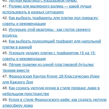
40.
Уютная квартира с изразцовой печью.
41.
Ролики для малярного валика — какой лучше
использовать в разных ситуациях
42.
Как выбрать трафареты для плитки под покраску:
советы и рекомендации
43.
Интерьер этой квартиры - как глоток свежего
воздуха.
44.
Как выбрать подходящий трафарет для напольной
плитки в ванной
45.
Ускорьте укладку плитки с трафаретом 15 на 15:
советы и рекомендации
46.
Лёгкие поделки из одной пластиковой бутылки:
творим вместе
47.
Французская Кантри Кухня: 28 Классических Идеи
для Каждого Дня
48.
Как создать уютную кухню в стиле прованс даже в
небольшом пространстве
49.
Кухня в стиле Французского кафе: как создать уютную
атмосферу дома