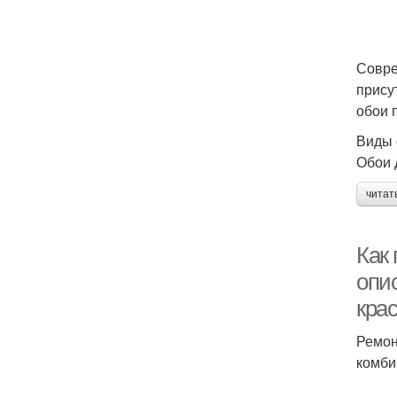
Совре
прису
обои 
Виды 
Обои 
читат
Как 
опис
кра
Ремон
комби