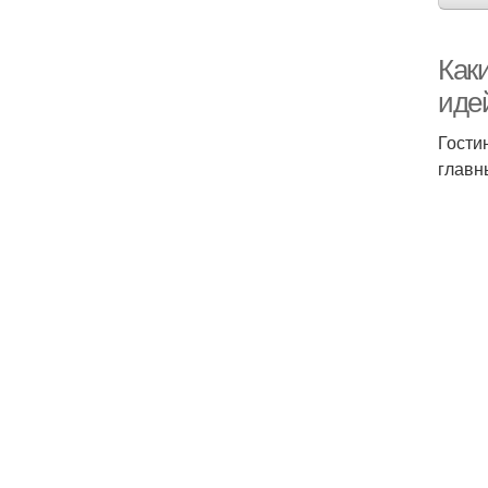
Как
иде
Гости
главн