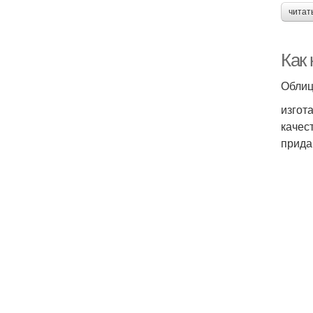
читат
Как
Облиц
изгот
качес
прида