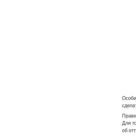
Особе
сдела
Прави
Для т
об от