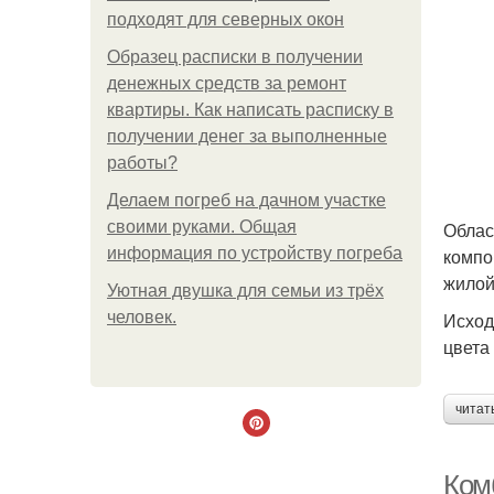
подходят для северных окон
Образец расписки в получении
денежных средств за ремонт
квартиры. Как написать расписку в
получении денег за выполненные
работы?
Делаем погреб на дачном участке
своими руками. Общая
Облас
информация по устройству погреба
компо
жилой
Уютная двушка для семьи из трёх
человек.
Исход
цвета
читат
Ком