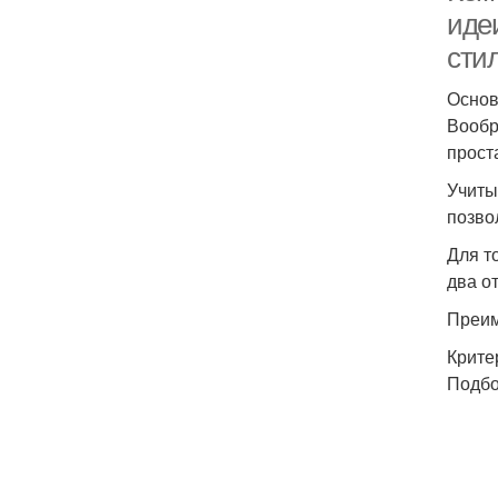
иде
сти
Основ
Вообр
прост
Учиты
позво
Для т
два о
Преим
Крите
Подбо