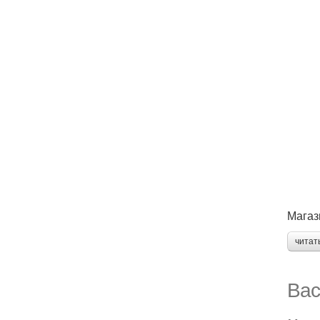
Магаз
читат
Вас