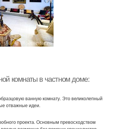
ной комнаты в частном доме:
 образцовую ванную комнату. Это великолепный
ные отважные идеи.
робного проекта. Основным превосходством
о вполне возможно без помощи специалистов