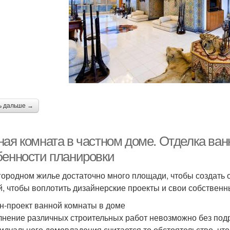
ь дальше →
ная комната в частном доме. Отделка ван
бенности планировки
городном жилье достаточно много площади, чтобы создать
й, чтобы воплотить дизайнерские проекты и свои собствен
н-проект ванной комнаты в доме
нение различных строительных работ невозможно без под
идуального домовладения считается то обстоятельство, чт