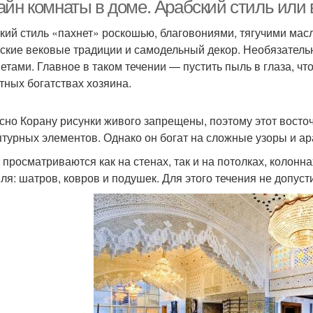
комнате
айн комнаты в доме. Арабский стиль или 
кий стиль «пахнет» роскошью, благовониями, тягучими мас
ские вековые традиции и самодельный декор. Необязател
етами. Главное в таком течении — пустить пыль в глаза, чт
тных богатствах хозяина.
сно Корану рисунки живого запрещены, поэтому этот восто
птурных элементов. Однако он богат на сложные узоры и ар
 просматриваются как на стенах, так и на потолках, колонн
иля: шатров, ковров и подушек. Для этого течения не допус