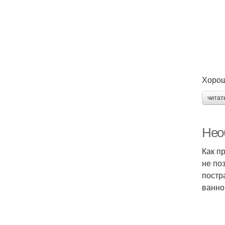
Хорош
читат
Нео
Как п
не по
постр
ванно