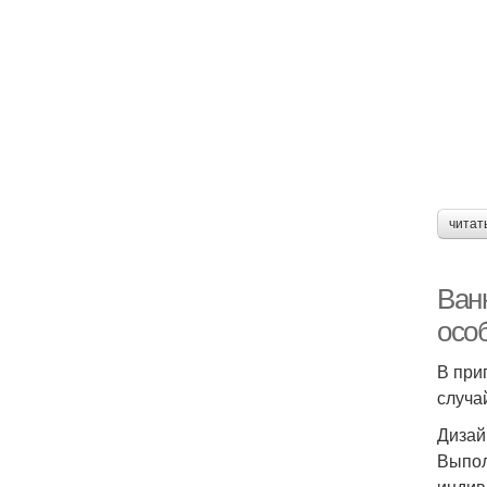
читат
Ван
осо
В при
случа
Дизай
Выпол
индив