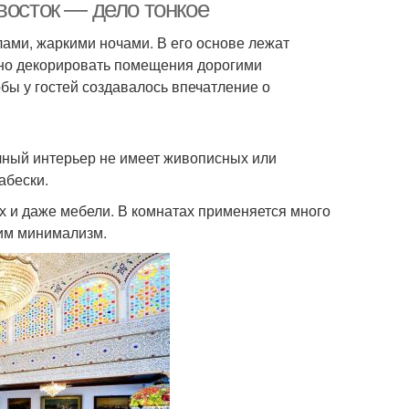
восток — дело тонкое
лами, жаркими ночами. В его основе лежат
ьно декорировать помещения дорогими
обы у гостей создавалось впечатление о
чный интерьер не имеет живописных или
абески.
ах и даже мебели. В комнатах применяется много
тим минимализм.