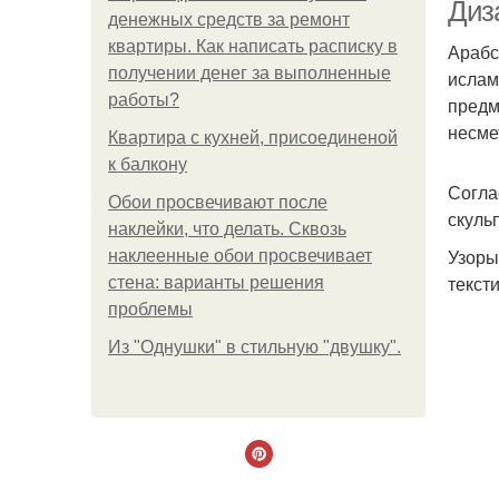
Диз
денежных средств за ремонт
квартиры. Как написать расписку в
Арабс
получении денег за выполненные
ислам
работы?
предм
несме
Квартира с кухней, присоединеной
к балкону
Согла
Обои просвечивают после
скуль
наклейки, что делать. Сквозь
Узоры
наклеенные обои просвечивает
текст
стена: варианты решения
проблемы
Из "Однушки" в стильную "двушку".