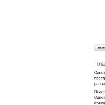
читат
Пла
Однок
прост
рассм
Плани
Однок
функц