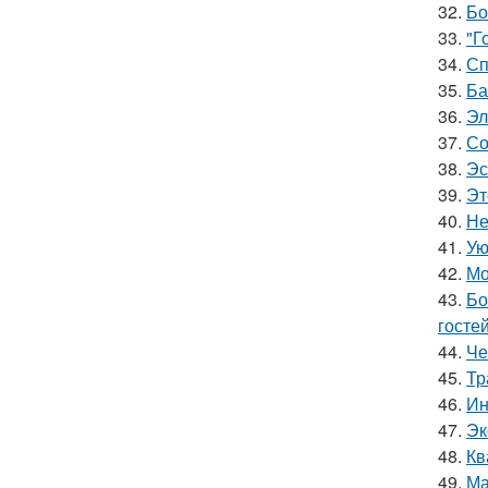
32.
Бо
33.
"Г
34.
Сп
35.
Ба
36.
Эл
37.
Со
38.
Эс
39.
Эт
40.
Не
41.
Ую
42.
Мо
43.
Бо
гостей
44.
Че
45.
Тр
46.
Ин
47.
Эк
48.
Кв
49.
Ма