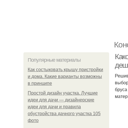
Кон
Како
Популярные материалы
деш
Как состыковать крышу пристройки
Решив
и дома. Какие варианты возможны
выбор
в принципе
бруса
Простой дизайн участка. Лучшие
матер
идеи для дачи — дизайнерские
идеи для дачи и правила
обустройства дачного участка 105
фото