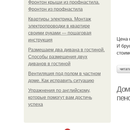
Фронтон крыши из профнастила.
Фронтон из профнастила
Квартиры электрика. Монтаж
электропроводки в квартире
своими руками — пошаговая
Цена 
инструкция
И бру
Размещаем два дивана в гостиной.
стоим
Способы размещения двух
диванов в гостиной
читат
Вентиляция под полом в частном
доме. Как исправить ситуацию
Дом
Упражнения по английскому,
пен
которые помогут вам достичь
успеха