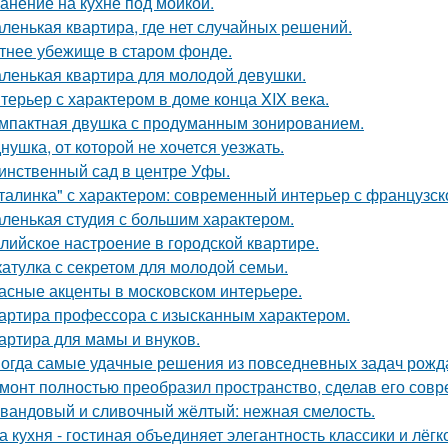
анение на кухне под мойкой.
ленькая квартира, где нет случайных решений.
тнее убежище в старом фонде.
ленькая квартира для молодой девушки.
терьер с характером в доме конца XIX века.
мпактная двушка с продуманным зонированием.
нушка, от которой не хочется уезжать.
инственный сад в центре Уфы.
талинка" с характером: современный интерьер с французск
ленькая студия с большим характером.
лийское настроение в городской квартире.
атулка с секретом для молодой семьи.
асные акценты в московском интерьере.
артира профессора с изысканным характером.
артира для мамы и внуков.
огда самые удачные решения из повседневных задач рожд
монт полностью преобразил пространство, сделав его сов
вандовый и сливочный жёлтый: нежная смелость.
а кухня - гостиная объединяет элегантность классики и лёгк