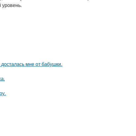
й уровень.
я досталась мне от бабушки.
а.
ру.