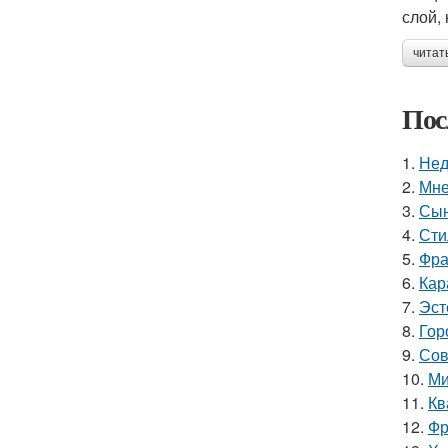
слой,
читат
Пос
1.
Нед
2.
Мне
3.
Сын
4.
Сти
5.
Фра
6.
Кар
7.
Эст
8.
Гор
9.
Сов
10.
Ми
11.
Кв
12.
Фр