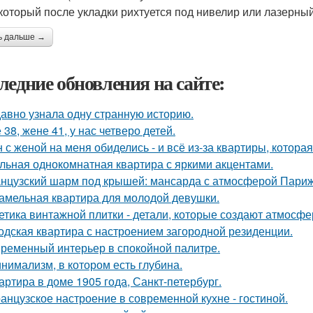
 который после укладки рихтуется под нивелир или лазерны
ь дальше →
ледние обновления на сайте:
авно узнала одну странную историю.
 38, жене 41, у нас четверо детей.
 с женой на меня обиделись - и всё из-за квартиры, котора
льная однокомнатная квартира с яркими акцентами.
нцузский шарм под крышей: мансарда с атмосферой Париж
амельная квартира для молодой девушки.
етика винтажной плитки - детали, которые создают атмосфе
одская квартира с настроением загородной резиденции.
ременный интерьер в спокойной палитре.
нимализм, в котором есть глубина.
артира в доме 1905 года, Санкт-петербург.
анцузское настроение в современной кухне - гостиной.