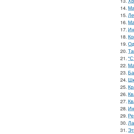
13.
Хр
14.
Ма
15.
Ле
16.
Ма
17.
Ин
18.
Ко
19.
Од
20.
Та
21.
"С
22.
Ма
23.
Ба
24.
Шк
25.
Кр
26.
Кв
27.
Кв
28.
Ин
29.
Ре
30.
Ла
31.
Эт