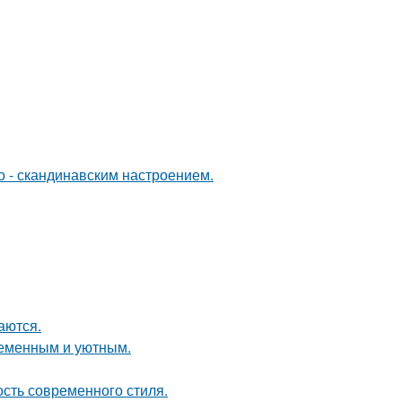
о - скандинавским настроением.
аются.
ременным и уютным.
ость современного стиля.