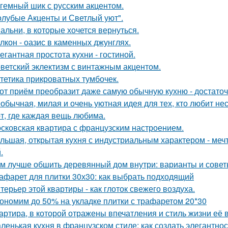
гемный шик с русским акцентом.
олубые Акценты и Светлый уют".
альни, в которые хочется вернуться.
лкон - оазис в каменных джунглях.
егантная простота кухни - гостиной.
ветский эклектизм с винтажным акцентом.
тетика прикроватных тумбочек.
от приём преобразит даже самую обычную кухню - достато
обычная, милая и очень уютная идея для тех, кто любит н
т, где каждая вещь любима.
сковская квартира с французским настроением.
льшая, открытая кухня с индустриальным характером - мечта
.
м лучше обшить деревянный дом внутри: варианты и сове
афарет для плитки 30х30: как выбрать подходящий
терьер этой квартиры - как глоток свежего воздуха.
ономим до 50% на укладке плитки с трафаретом 20*30
артира, в которой отражены впечатления и стиль жизни её 
ленькая кухня в французском стиле: как создать элегантно