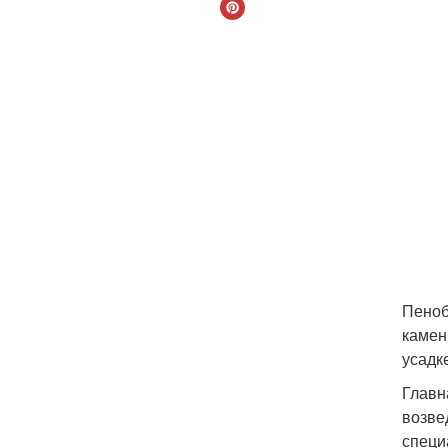
Пеноб
камен
усадк
Главн
возве
специ