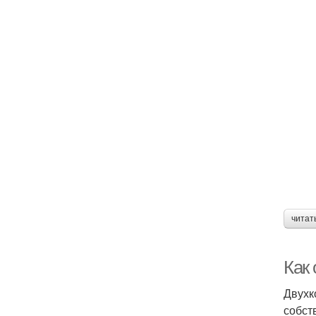
читат
Как
Двухк
собст