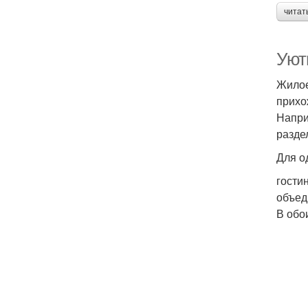
читат
Уют
Жилое
прихо
Напри
разде
Для о
гости
объед
В обо