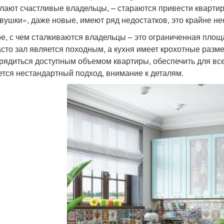
елают счастливые владельцы, – стараются привести квартиру
двушки», даже новые, имеют ряд недостатков, это крайне н
е, с чем сталкиваются владельцы – это ограниченная пло
асто зал является походным, а кухня имеет крохотные разм
рядиться доступным объемом квартиры, обеспечить для в
ется нестандартный подход, внимание к деталям.