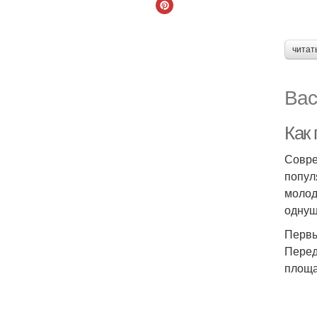
читат
Вас
Как 
Совре
попул
молод
однуш
Первы
Перед
площа