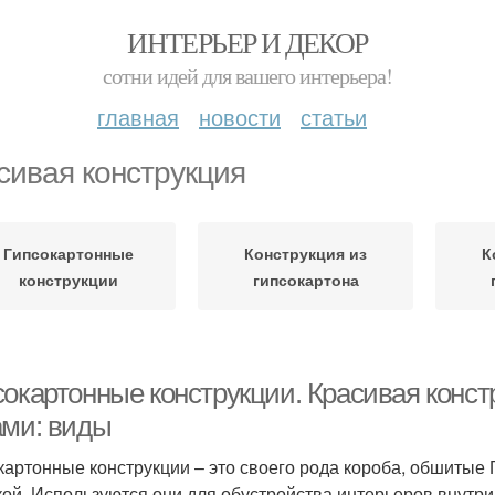
ИНТЕРЬЕР И ДЕКОР
сотни идей для вашего интерьера!
главная
новости
статьи
сивая конструкция
Гипсокартонные
Конструкция из
К
конструкции
гипсокартона
сокартонные конструкции. Красивая конст
ами: виды
картонные конструкции – это своего рода короба, обшиты
кой. Используются они для обустройства интерьеров внутр