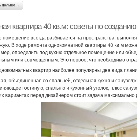
ь дальше →
ная квартира 40 кв.м: советы по создани
 помещение всегда разбивается на пространства, выполня
жую. В ходе ремонта однокомнатной квартиры 40 кв м мож
мер, определить под кухню отдельное помещение или объед
льным или совмещенным. Это первое, что необходимо отраз
днокомнатных квартир наиболее популярны два вида плани
ная, объединенная со спальней, отдельная кухня и санузел;
иняющее гостиную, спальню и кухонный уголок, плюс сануз
их вариантах перед дизайнером стоит задача максимально 