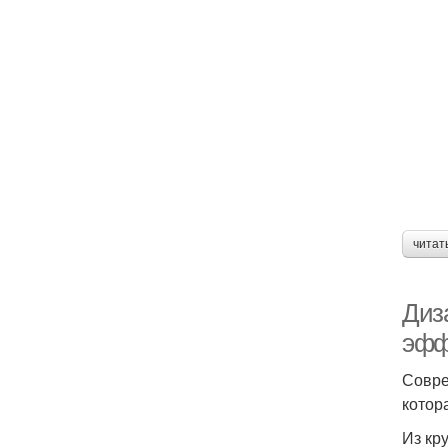
читат
Диз
эфф
Совре
котор
Из кр