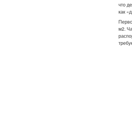
что д
как «
Перво
м2. Ч
распо
требу