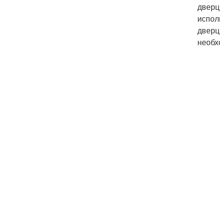
дверц
испол
дверц
необх