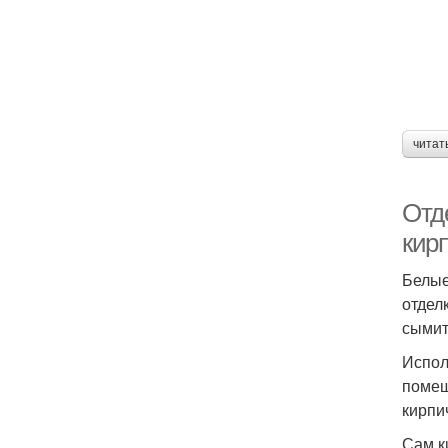
читат
Отд
кир
Белые
отдел
сымит
Испол
помещ
кирпи
Сам к