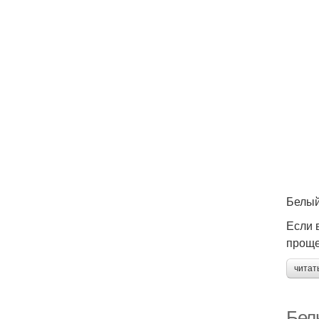
Белый
Если 
проще
читат
Бел