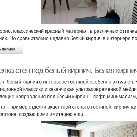
орно, классический красный материал, в различных оттенка
иях. Но сравнительно недавно белый кирпич в интерьере п
ь дальше →
лка стен под белый кирпич. Белая кирпич
он, белый кирпич в интерьере гостиной особенно актуален.
диционной классики и заканчивая ультрасовременной мебл
дящие направления под белый кирпич – лофт, минимализм, 
то – пример отделки акцентной стены в гостиной: кирпична
картона, создающими имитацию ниш.