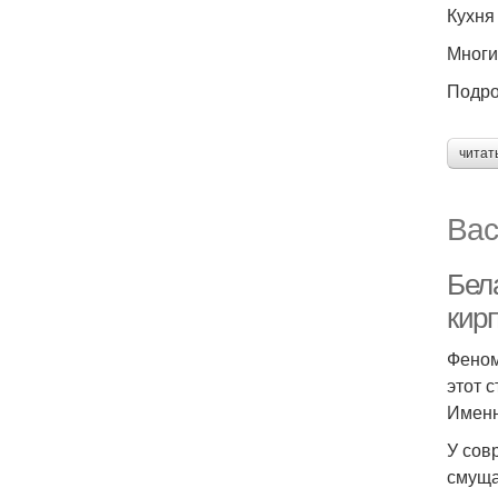
Кухня
Многи
Подро
читат
Вас
Бела
кир
Феном
этот 
Именн
У сов
смуща