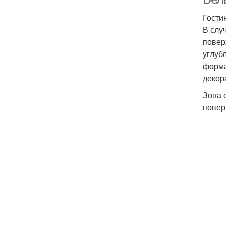
Гости
В слу
повер
углуб
форма
декор
Зона 
повер