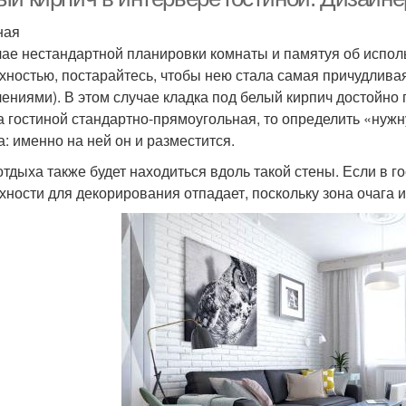
ная
чае нестандартной планировки комнаты и памятуя об испол
хностью, постарайтесь, чтобы нею стала самая причудлива
лениями). В этом случае кладка под белый кирпич достойно
 гостиной стандартно-прямоугольная, то определить «нуж
а: именно на ней он и разместится.
отдыха также будет находиться вдоль такой стены. Если в г
хности для декорирования отпадает, поскольку зона очага 