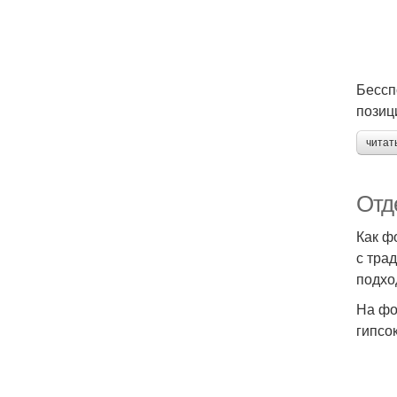
Бессп
позиц
читат
Отде
Как ф
с тра
подхо
На фо
гипсо