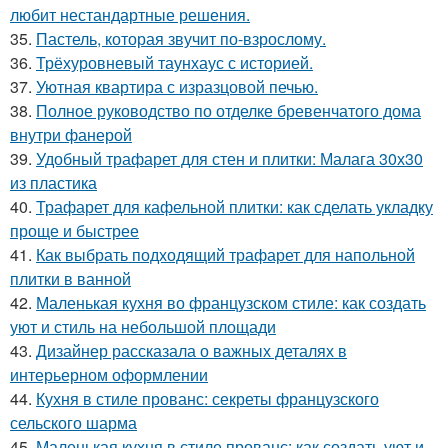
любит нестандартные решения.
35.
Пастель, которая звучит по-взрослому.
36.
Трёхуровневый таунхаус с историей.
37.
Уютная квартира с изразцовой печью.
38.
Полное руководство по отделке бревенчатого дома
внутри фанерой
39.
Удобный трафарет для стен и плитки: Малага 30х30
из пластика
40.
Трафарет для кафельной плитки: как сделать укладку
проще и быстрее
41.
Как выбрать подходящий трафарет для напольной
плитки в ванной
42.
Маленькая кухня во французском стиле: как создать
уют и стиль на небольшой площади
43.
Дизайнер рассказала о важных деталях в
интерьерном оформлении
44.
Кухня в стиле прованс: секреты французского
сельского шарма
45.
Маленькая кухня в стиле прованс: как создать уют и