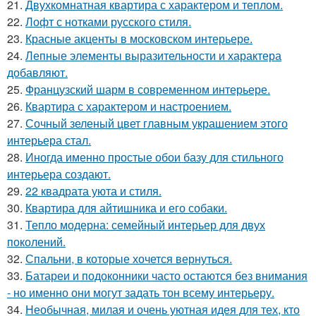
21.
Двухкомнатная квартира с характером и теплом.
22.
Лофт с нотками русского стиля.
23.
Красные акценты в московском интерьере.
24.
Лепные элементы выразительности и характера
добавляют.
25.
Французский шарм в современном интерьере.
26.
Квартира с характером и настроением.
27.
Сочный зеленый цвет главным украшением этого
интерьера стал.
28.
Иногда именно простые обои базу для стильного
интерьера создают.
29.
22 квадрата уюта и стиля.
30.
Квартира для айтишника и его собаки.
31.
Тепло модерна: семейный интерьер для двух
поколений.
32.
Спальни, в которые хочется вернуться.
33.
Батареи и подоконники часто остаются без внимания
- но именно они могут задать тон всему интерьеру.
34.
Необычная, милая и очень уютная идея для тех, кто