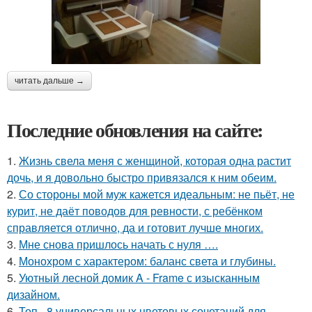
читать дальше →
Последние обновления на сайте:
1.
Жизнь свела меня с женщиной, которая одна растит
дочь, и я довольно быстро привязался к ним обеим.
2.
Со стороны мой муж кажется идеальным: не пьёт, не
курит, не даёт поводов для ревности, с ребёнком
справляется отлично, да и готовит лучше многих.
3.
Мне снова пришлось начать с нуля ….
4.
Монохром с характером: баланс света и глубины.
5.
Уютный лесной домик A - Frame с изысканным
дизайном.
6.
Топ - 8 универсальных цветовых сочетаний для