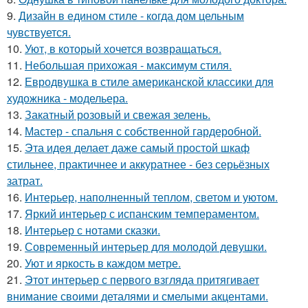
9.
Дизайн в едином стиле - когда дом цельным
чувствуется.
10.
Уют, в который хочется возвращаться.
11.
Небольшая прихожая - максимум стиля.
12.
Евродвушка в стиле американской классики для
художника - модельера.
13.
Закатный розовый и свежая зелень.
14.
Мастер - спальня с собственной гардеробной.
15.
Эта идея делает даже самый простой шкаф
стильнее, практичнее и аккуратнее - без серьёзных
затрат.
16.
Интерьер, наполненный теплом, светом и уютом.
17.
Яркий интерьер с испанским темпераментом.
18.
Интерьер с нотами сказки.
19.
Современный интерьер для молодой девушки.
20.
Уют и яркость в каждом метре.
21.
Этот интерьер с первого взгляда притягивает
внимание своими деталями и смелыми акцентами.