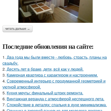
читать дальше →
Последние обновления на сайте:
1.
Два года мы были вместе - любовь, страсть, планы на
свадьбу.
2.
Десять лет в браке, дети, всё как у людей.
3.
Камерная квартира с характером и настроением.
4.
Современный интерьер с продуманной геометрией и
уютной атмосферой.
5.
Кухня мечты: финальный штрих ремонта.
6.
Винтажная веранда с атмосферой неспешного лета.
7.
Спокойствие в деталях: спальня в духе минимализма.
8.
Однушка в типовой панельке для молодого доктора.