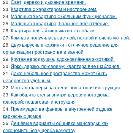
22.
Свет, дерево и дыхание времени.
23.
Квартира с характером и настроением.
24.
Маленькая квартира с большим функционалом.
25.
Маленькая квартира, большое впечатление.
26.
Квартира для айтишника и его собаки.
27.
Комната получилась светлой, нежной и очень уютной.
28.
Двухъярусные корзинки - отличное решение для
организации пространства в ванной.
29.
Крутая евродвушка, вдохновлённая экзотикой.
30.
Ярко, дерзко, по-своему: квартира вне шаблонов.
31.
Даже небольшое пространство может быть
невероятно удобным.
32.
Монтаж фанеры на стену: пошаговая инструкция
33.
Как обшить стены внутри деревянного дома
фанерой: пошаговая инструкция
34.
Преимущества фанеры в внутренней отделке
каркасных домов
35.
Дешёвые варианты обшивки мансарды: как
сэкономить без ущерба качеству