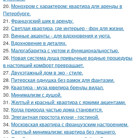
20.
Монохром с характером: квартира для аренды в
Петербурге.
21.
Французский шик в аренду.
22.
Светлая квартира, где интерьер - фон для жизни.
23.
Винные акценты - для вдохновения и уюта.
24.
Вдохновение в деталях.
25.
Малогабаритка с уютом и функциональностью.
26.
Новая система душа привычные водные процедуры
в настоящий комфорт превращает.
27.
Двухэтажный дом в эко - стиле.
28.
Питерская однушка без рамок для фантазии.
29.
Квартира - муза ювелира бренды видал.
30.
Минимализм с душой.
31.
Желтый и красный: квартира с яркими акцентами.
32.
Когда природа частью дома становится.
33.
Элегантная простота кухни - гостиной.
34.
Московская квартира с французским настроением.
35.
Светлый минимализм: квартира без лишнего.