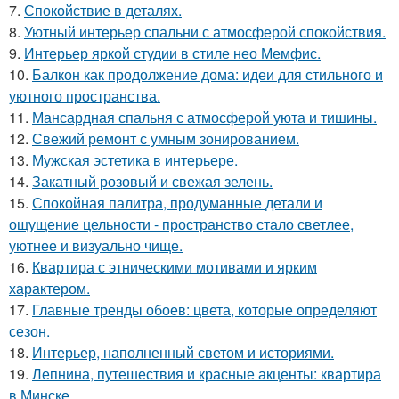
7.
Спокойствие в деталях.
8.
Уютный интерьер спальни с атмосферой спокойствия.
9.
Интерьер яркой студии в стиле нео Мемфис.
10.
Балкон как продолжение дома: идеи для стильного и
уютного пространства.
11.
Мансардная спальня с атмосферой уюта и тишины.
12.
Свежий ремонт с умным зонированием.
13.
Мужская эстетика в интерьере.
14.
Закатный розовый и свежая зелень.
15.
Спокойная палитра, продуманные детали и
ощущение цельности - пространство стало светлее,
уютнее и визуально чище.
16.
Квартира с этническими мотивами и ярким
характером.
17.
Главные тренды обоев: цвета, которые определяют
сезон.
18.
Интерьер, наполненный светом и историями.
19.
Лепнина, путешествия и красные акценты: квартира
в Минске.