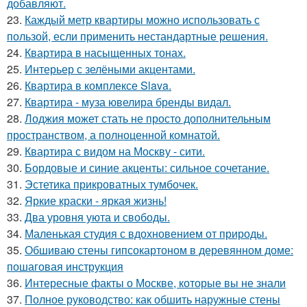
добавляют.
23.
Каждый метр квартиры можно использовать с
пользой, если применить нестандартные решения.
24.
Квартира в насыщенных тонах.
25.
Интерьер с зелёными акцентами.
26.
Квартира в комплексе Slava.
27.
Квартира - муза ювелира бренды видал.
28.
Лоджия может стать не просто дополнительным
пространством, а полноценной комнатой.
29.
Квартира с видом на Москву - сити.
30.
Бордовые и синие акценты: сильное сочетание.
31.
Эстетика прикроватных тумбочек.
32.
Яркие краски - яркая жизнь!
33.
Два уровня уюта и свободы.
34.
Маленькая студия с вдохновением от природы.
35.
Обшиваю стены гипсокартоном в деревянном доме:
пошаговая инструкция
36.
Интересные факты о Москве, которые вы не знали
37.
Полное руководство: как обшить наружные стены