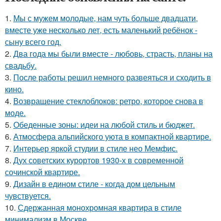
1.
Мы с мужем молодые, нам чуть больше двадцати,
вместе уже несколько лет, есть маленький ребёнок -
сыну всего год.
2.
Два года мы были вместе - любовь, страсть, планы на
свадьбу.
3.
После работы решил немного развеяться и сходить в
кино.
4.
Возвращение стеклоблоков: ретро, которое снова в
моде.
5.
Обеденные зоны: идеи на любой стиль и бюджет.
6.
Атмосфера альпийского уюта в компактной квартире.
7.
Интерьер яркой студии в стиле нео Мемфис.
8.
Дух советских курортов 1930-х в современной
сочинской квартире.
9.
Дизайн в едином стиле - когда дом цельным
чувствуется.
10.
Сдержанная монохромная квартира в стиле
минимализм в Москве.