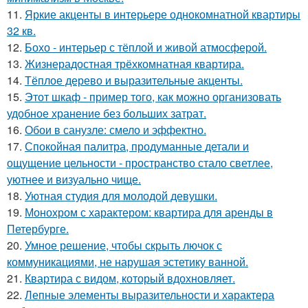
11.
Яркие акценты в интерьере однокомнатной квартиры
32 кв.
12.
Бохо - интерьер с тёплой и живой атмосферой.
13.
Жизнерадостная трёхкомнатная квартира.
14.
Тёплое дерево и выразительные акценты.
15.
Этот шкаф - пример того, как можно организовать
удобное хранение без больших затрат.
16.
Обои в санузле: смело и эффектно.
17.
Спокойная палитра, продуманные детали и
ощущение цельности - пространство стало светлее,
уютнее и визуально чище.
18.
Уютная студия для молодой девушки.
19.
Монохром с характером: квартира для аренды в
Петербурге.
20.
Умное решение, чтобы скрыть лючок с
коммуникациями, не нарушая эстетику ванной.
21.
Квартира с видом, который вдохновляет.
22.
Лепные элементы выразительности и характера