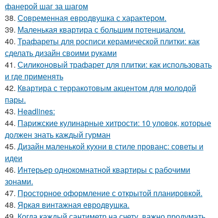
фанерой шаг за шагом
38.
Современная евродвушка с характером.
39.
Маленькая квартира с большим потенциалом.
40.
Трафареты для росписи керамической плитки: как
сделать дизайн своими руками
41.
Силиконовый трафарет для плитки: как использовать
и где применять
42.
Квартира с терракотовым акцентом для молодой
пары.
43.
Headlines:
44.
Парижские кулинарные хитрости: 10 уловок, которые
должен знать каждый гурман
45.
Дизайн маленькой кухни в стиле прованс: советы и
идеи
46.
Интерьер однокомнатной квартиры с рабочими
зонами.
47.
Просторное оформление с открытой планировкой.
48.
Яркая винтажная евродвушка.
49.
Когда каждый сантиметр на счету, важно продумать