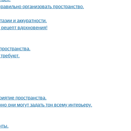
равильно организовать пространство.
тазии и аккуратности.
й рецепт вдохновения!
пространства.
 требуют.
риятие пространства.
но они могут задать тон всему интерьеру.
нты.