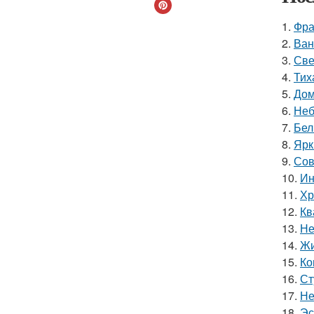
1.
Фра
2.
Ван
3.
Све
4.
Тих
5.
Дом
6.
Неб
7.
Бел
8.
Ярк
9.
Сов
10.
Ин
11.
Хр
12.
Кв
13.
Не
14.
Жи
15.
Ко
16.
Ст
17.
Не
18.
Эс