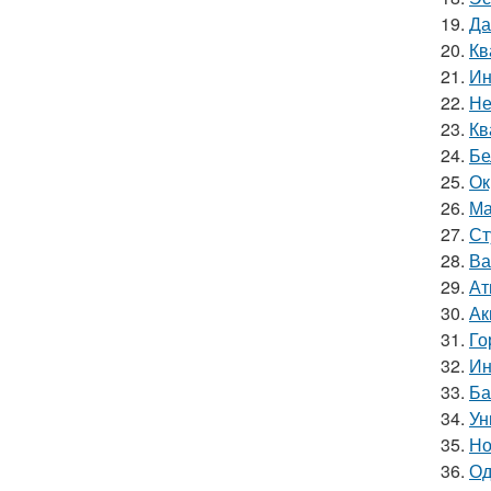
19.
Да
20.
Кв
21.
Ин
22.
Не
23.
Кв
24.
Бе
25.
Ок
26.
Ма
27.
Ст
28.
Ва
29.
Ат
30.
Ак
31.
Го
32.
Ин
33.
Ба
34.
Ун
35.
Но
36.
Од