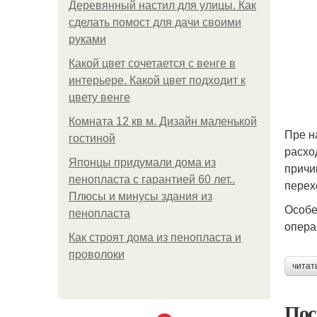
Деревянный настил для улицы. Как
сделать помост для дачи своими
руками
Какой цвет сочетается с венге в
интерьере. Какой цвет подходит к
цвету венге
Комната 12 кв м. Дизайн маленькой
Пре н
гостиной
расхо
Японцы придумали дома из
причи
пенопласта с гарантией 60 лет..
перех
Плюсы и минусы здания из
Особе
пенопласта
опера
Как строят дома из пенопласта и
проволоки
читат
Пос