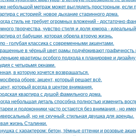
же небольшой метраж может выглядеть просторным, если п
артира с историей: новое дыхание старинного дома.
огда стиль не требует огромных вложений - достаточно фан
много творчества, чувство стиля и доля юмора - идеальны
артира от бабушки, которая обрела вторую жизнь.
ло - голубая классика с современными акцентами.
рашенные в чёрный цвет рамы подчёркивают графичность 
ленькие квартиры особого подхода к планировке и дизайну
удия с четырьмя окнами.
нная, в которую хочется возвращаться.
мосфера обоев: акцент, который решает всё.
цент, который всегда в центре внимания.
родская квартира с душой фамильного дома.
огда небольшая деталь способна полностью изменить восп
тареи и подоконники часто остаются без внимания - но имен
иверсальный, но не скучный: стильная двушка для аренды.
вая жизнь Сталинки.
нушка с характером: бетон, тёмные оттенки и розовые акце