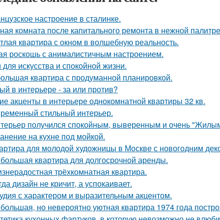
нцузское настроение в сталинке.
ная комната после капитального ремонта в нежной палитре
тлая квартира с окном в волшебную реальность.
ая роскошь с анималистичным настроением.
 для искусства и спокойной жизни.
ольшая квартира с продуманной планировкой.
ый в интерьере - за или против?
ие акценты в интерьере однокомнатной квартиры 32 кв.
ременный стильный интерьер.
терьер получился спокойным, выверенным и очень "Жилым
анение на кухне под мойкой.
артира для молодой художницы в Москве с новогодним дек
большая квартира для долгосрочной аренды.
знерадостная трёхкомнатная квартира.
гда дизайн не кричит, а успокаивает.
удия с характером и выразительным акцентом.
большая, но невероятно уютная квартира 1974 года постро
тетика кухонных фартуков, в которую невозможно не влюби