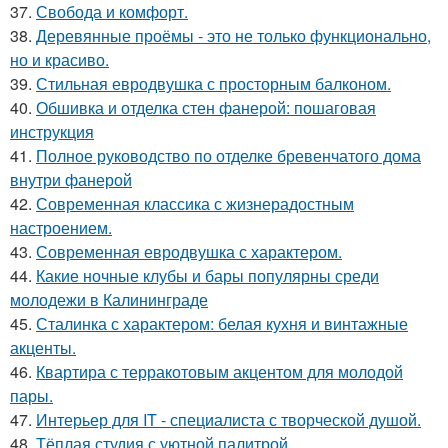
37.
Свобода и комфорт.
38.
Деревянные проёмы - это не только функционально,
но и красиво.
39.
Стильная евродвушка с просторным балконом.
40.
Обшивка и отделка стен фанерой: пошаговая
инструкция
41.
Полное руководство по отделке бревенчатого дома
внутри фанерой
42.
Современная классика с жизнерадостным
настроением.
43.
Современная евродвушка с характером.
44.
Какие ночные клубы и бары популярны среди
молодежи в Калининграде
45.
Сталинка с характером: белая кухня и винтажные
акценты.
46.
Квартира с терракотовым акцентом для молодой
пары.
47.
Интерьер для IT - специалиста с творческой душой.
48.
Тёплая студия с уютной палитрой.