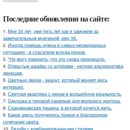
Последние обновления на сайте:
1.
Мне 30 лет, уже пять лет как я замужем за
замечательным мужчиной, ему 35.
2.
Иногда помощь нужна в самых неожиданных
ситуациях - и спасатели всегда рядом.
3.
"Не могу поверить, что это снова произошло.
4.
Открытые шкафы со шторами - уютная альтернатива
дверцам.
5.
Цветные двери - акцент, который меняет весь
интерьер.
6.
Светлая квартира с окном в волшебную реальность.
7.
Однушка в типовой панельке для молодого доктора.
8.
Скандинавская тишина, в которой хочется жить.
9.
Какое здесь получилось тонкое и благородное
сочетание цвета.
10.
Дизайн с комбинированными стилями.