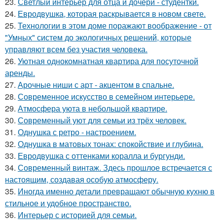
23.
Светлый интерьер для отца и дочери - студентки.
24.
Евродвушка, которая раскрывается в новом свете.
25.
Технологии в этом доме поражают воображение - от
"Умных" систем до экологичных решений, которые
управляют всем без участия человека.
26.
Уютная однокомнатная квартира для посуточной
аренды.
27.
Арочные ниши с арт - акцентом в спальне.
28.
Современное искусство в семейном интерьере.
29.
Атмосфера уюта в небольшой квартире.
30.
Современный уют для семьи из трёх человек.
31.
Однушка с ретро - настроением.
32.
Однушка в матовых тонах: спокойствие и глубина.
33.
Евродвушка с оттенками коралла и бургунди.
34.
Современный винтаж. Здесь прошлое встречается с
настоящим, создавая особую атмосферу.
35.
Иногда именно детали превращают обычную кухню в
стильное и удобное пространство.
36.
Интерьер с историей для семьи.