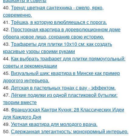
варианты и советы
40.
Тренд: цветная сантехника - смело, ярко,
современно.
41.
Трёшка, в которую влюбляешься с порога.
42.
Просторная квартира в дореволюционном доме
обрела новое лицо, сохранив свою историю.
43.
Трафареты для плитки 10х10 см: как создать
красивые узоры своими руками
44.
Как выбрать трафарет для плитки прямоугольный:
советы и рекомендации
45.
Визуальный шик: квартира в Минске как пример
дорогого интерьера.
46.
Детская в пастельных тонах с вау - эффектом.
47.
Лёгкие поделки из одной пластиковой бутылки:
творим вместе
48.
Французская Кантри Кухня: 28 Классических Идеи
для Каждого Дня
49.
Уютная квартира для молодого врача.
50.
Сдержанная элегантность: монохромный интерьер.