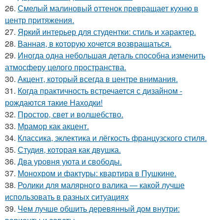
26.
Смелый малиновый оттенок превращает кухню в
центр притяжения.
27.
Яркий интерьер для студентки: стиль и характер.
28.
Ванная, в которую хочется возвращаться.
29.
Иногда одна небольшая деталь способна изменить
атмосферу целого пространства.
30.
Акцент, который всегда в центре внимания.
31.
Когда практичность встречается с дизайном -
рождаются такие Находки!
32.
Простор, свет и волшебство.
33.
Мрамор как акцент.
34.
Классика, эклектика и лёгкость французского стиля.
35.
Студия, которая как двушка.
36.
Два уровня уюта и свободы.
37.
Монохром и фактуры: квартира в Пушкине.
38.
Ролики для малярного валика — какой лучше
использовать в разных ситуациях
39.
Чем лучше обшить деревянный дом внутри: