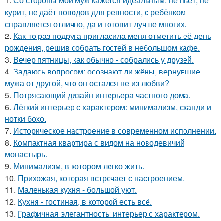
1.
Со стороны мой муж кажется идеальным: не пьёт, не
курит, не даёт поводов для ревности, с ребёнком
справляется отлично, да и готовит лучше многих.
2.
Как-то раз подруга пригласила меня отметить её день
рождения, решив собрать гостей в небольшом кафе.
3.
Вечер пятницы, как обычно - собрались у друзей.
4.
Задаюсь вопросом: осознают ли жёны, вернувшие
мужа от другой, что он остался не из любви?
5.
Потрясающий дизайн интерьера частного дома.
6.
Лёгкий интерьер с характером: минимализм, сканди и
нотки бохо.
7.
Историческое настроение в современном исполнении.
8.
Компактная квартира с видом на новодевичий
монастырь.
9.
Минимализм, в котором легко жить.
10.
Прихожая, которая встречает с настроением.
11.
Маленькая кухня - большой уют.
12.
Кухня - гостиная, в которой есть всё.
13.
Графичная элегантность: интерьер с характером.