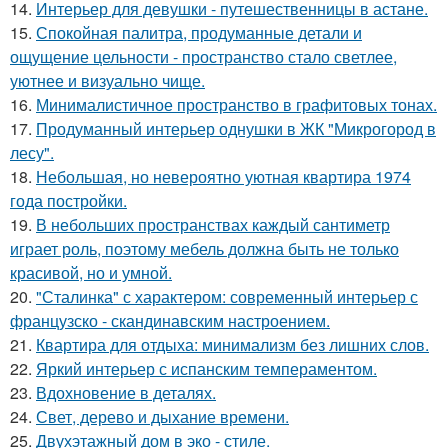
14.
Интерьер для девушки - путешественницы в астане.
15.
Спокойная палитра, продуманные детали и
ощущение цельности - пространство стало светлее,
уютнее и визуально чище.
16.
Минималистичное пространство в графитовых тонах.
17.
Продуманный интерьер однушки в ЖК "Микрогород в
лесу".
18.
Небольшая, но невероятно уютная квартира 1974
года постройки.
19.
В небольших пространствах каждый сантиметр
играет роль, поэтому мебель должна быть не только
красивой, но и умной.
20.
"Сталинка" с характером: современный интерьер с
французско - скандинавским настроением.
21.
Квартира для отдыха: минимализм без лишних слов.
22.
Яркий интерьер с испанским темпераментом.
23.
Вдохновение в деталях.
24.
Свет, дерево и дыхание времени.
25.
Двухэтажный дом в эко - стиле.