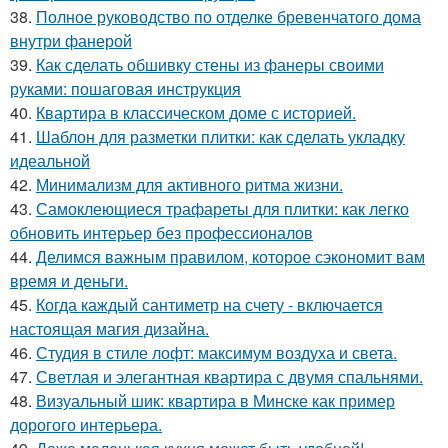
38.
Полное руководство по отделке бревенчатого дома
внутри фанерой
39.
Как сделать обшивку стены из фанеры своими
руками: пошаговая инструкция
40.
Квартира в классическом доме с историей.
41.
Шаблон для разметки плитки: как сделать укладку
идеальной
42.
Минимализм для активного ритма жизни.
43.
Самоклеющиеся трафареты для плитки: как легко
обновить интерьер без профессионалов
44.
Делимся важным правилом, которое сэкономит вам
время и деньги.
45.
Когда каждый сантиметр на счету - включается
настоящая магия дизайна.
46.
Студия в стиле лофт: максимум воздуха и света.
47.
Светлая и элегантная квартира с двумя спальнями.
48.
Визуальный шик: квартира в Минске как пример
дорогого интерьера.