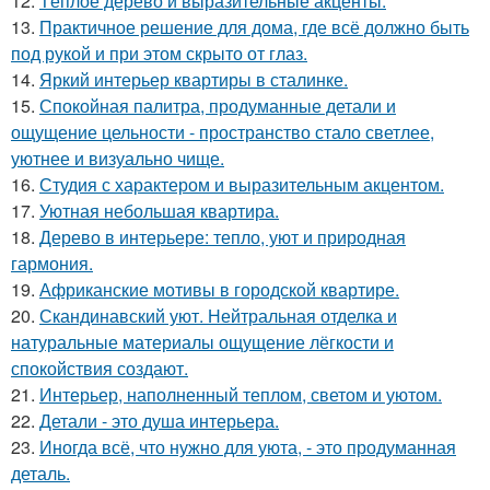
12.
Тёплое дерево и выразительные акценты.
13.
Практичное решение для дома, где всё должно быть
под рукой и при этом скрыто от глаз.
14.
Яркий интерьер квартиры в сталинке.
15.
Спокойная палитра, продуманные детали и
ощущение цельности - пространство стало светлее,
уютнее и визуально чище.
16.
Студия с характером и выразительным акцентом.
17.
Уютная небольшая квартира.
18.
Дерево в интерьере: тепло, уют и природная
гармония.
19.
Африканские мотивы в городской квартире.
20.
Скандинавский уют. Нейтральная отделка и
натуральные материалы ощущение лёгкости и
спокойствия создают.
21.
Интерьер, наполненный теплом, светом и уютом.
22.
Детали - это душа интерьера.
23.
Иногда всё, что нужно для уюта, - это продуманная
деталь.