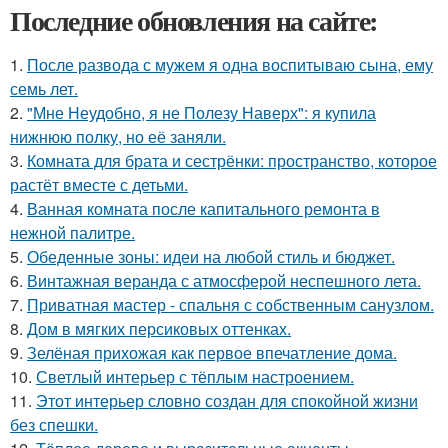
Последние обновления на сайте:
1.
После развода с мужем я одна воспитываю сына, ему
семь лет.
2.
"Мне Неудобно, я не Полезу Наверх": я купила
нижнюю полку, но её заняли.
3.
Комната для брата и сестрёнки: пространство, которое
растёт вместе с детьми.
4.
Ванная комната после капитального ремонта в
нежной палитре.
5.
Обеденные зоны: идеи на любой стиль и бюджет.
6.
Винтажная веранда с атмосферой неспешного лета.
7.
Приватная мастер - спальня с собственным санузлом.
8.
Дом в мягких персиковых оттенках.
9.
Зелёная прихожая как первое впечатление дома.
10.
Светлый интерьер с тёплым настроением.
11.
Этот интерьер словно создан для спокойной жизни
без спешки.