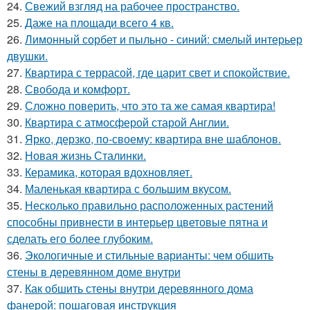
24.
Свежий взгляд на рабочее пространство.
25.
Даже на площади всего 4 кв.
26.
Лимонный сорбет и пыльно - синий: смелый интерьер
двушки.
27.
Квартира с террасой, где царит свет и спокойствие.
28.
Свобода и комфорт.
29.
Сложно поверить, что это та же самая квартира!
30.
Квартира с атмосферой старой Англии.
31.
Ярко, дерзко, по-своему: квартира вне шаблонов.
32.
Новая жизнь Сталинки.
33.
Керамика, которая вдохновляет.
34.
Маленькая квартира с большим вкусом.
35.
Несколько правильно расположенных растений
способны привнести в интерьер цветовые пятна и
сделать его более глубоким.
36.
Экологичные и стильные варианты: чем обшить
стены в деревянном доме внутри
37.
Как обшить стены внутри деревянного дома
фанерой: пошаговая инструкция