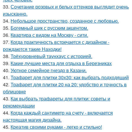
33.
Сочетание розовых и белых оттенков выглядит очень
изысканно.
34.
Небольшое пространство, созданное с любовью.
35.
Богемный шик с русским акцентом.
36.
Квартира с видом на Москву - сити.
37.
Когда практичность встречается с дизайном -
рождаются такие Находки!
38.
Трёхуровневый таунхаус с историей.
39.
Какие лучшие места для отдыха в Березниках
40.
Уютное семейное гнездо в Казани.
41.
Трафарет для плитки 30х30: как выбрать подходящий
42.
Трафарет для плитки 20 на 20: удобство и точность в
облицовке
43.
Как выбрать трафареты для плитки: советы и
рекомендации
44.
Когда каждый сантиметр на счету - включается
настоящая магия дизайна.
45.
Креатив своими руками - легко и стильно!