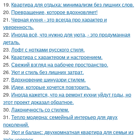
19.
Квартира для отдыха: минимализм без лишних слов.
20.
Превращение, которое вдохновляет!
21.
Черная кухня - это всегда про характер и
уверенность.
22.
Иногда всё, что нужно для уюта, - это продуманная
деталь.
23.
Лофт с нотками русского стиля.
24.
Квартира с характером и настроением.
25.
Свежий взгляд на рабочее пространство.
26.
Уют и стиль без лишних затрат.
27.
Вдохновение шинуазри стилем.
28.
Идеи, которые хочется повторить.
29.
Иногда кажется, что на ремонт кухни уйдут годы, но
этот проект доказал обратное.
30.
Лаконичность со стилем.
31.
Тепло модерна: семейный интерьер для двух
поколений.
32.
Уют и баланс: двухкомнатная квартира для семьи из
трёх человек.