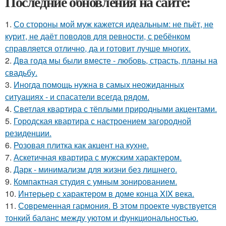
Последние обновления на сайте:
1.
Со стороны мой муж кажется идеальным: не пьёт, не
курит, не даёт поводов для ревности, с ребёнком
справляется отлично, да и готовит лучше многих.
2.
Два года мы были вместе - любовь, страсть, планы на
свадьбу.
3.
Иногда помощь нужна в самых неожиданных
ситуациях - и спасатели всегда рядом.
4.
Светлая квартира с тёплыми природными акцентами.
5.
Городская квартира с настроением загородной
резиденции.
6.
Розовая плитка как акцент на кухне.
7.
Аскетичная квартира с мужским характером.
8.
Дарк - минимализм для жизни без лишнего.
9.
Компактная студия с умным зонированием.
10.
Интерьер с характером в доме конца XIX века.
11.
Современная гармония. В этом проекте чувствуется
тонкий баланс между уютом и функциональностью.