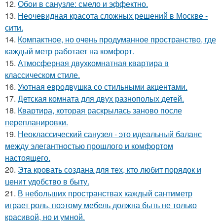
12.
Обои в санузле: смело и эффектно.
13.
Неочевидная красота сложных решений в Москве -
сити.
14.
Компактное, но очень продуманное пространство, где
каждый метр работает на комфорт.
15.
Атмосферная двухкомнатная квартира в
классическом стиле.
16.
Уютная евродвушка со стильными акцентами.
17.
Детская комната для двух разнополых детей.
18.
Квартира, которая раскрылась заново после
перепланировки.
19.
Неоклассический санузел - это идеальный баланс
между элегантностью прошлого и комфортом
настоящего.
20.
Эта кровать создана для тех, кто любит порядок и
ценит удобство в быту.
21.
В небольших пространствах каждый сантиметр
играет роль, поэтому мебель должна быть не только
красивой, но и умной.