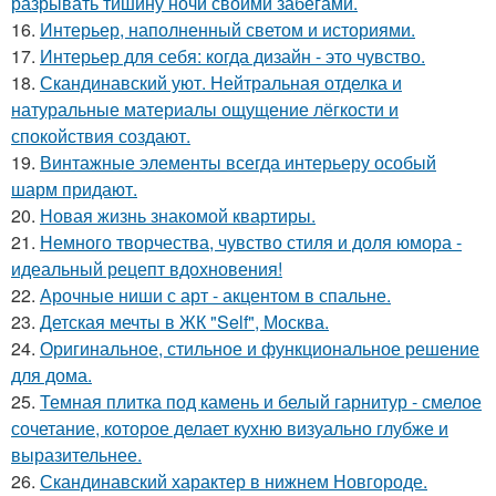
разрывать тишину ночи своими забегами.
16.
Интерьер, наполненный светом и историями.
17.
Интерьер для себя: когда дизайн - это чувство.
18.
Скандинавский уют. Нейтральная отделка и
натуральные материалы ощущение лёгкости и
спокойствия создают.
19.
Винтажные элементы всегда интерьеру особый
шарм придают.
20.
Новая жизнь знакомой квартиры.
21.
Немного творчества, чувство стиля и доля юмора -
идеальный рецепт вдохновения!
22.
Арочные ниши с арт - акцентом в спальне.
23.
Детская мечты в ЖК "Self", Москва.
24.
Оригинальное, стильное и функциональное решение
для дома.
25.
Темная плитка под камень и белый гарнитур - смелое
сочетание, которое делает кухню визуально глубже и
выразительнее.
26.
Скандинавский характер в нижнем Новгороде.