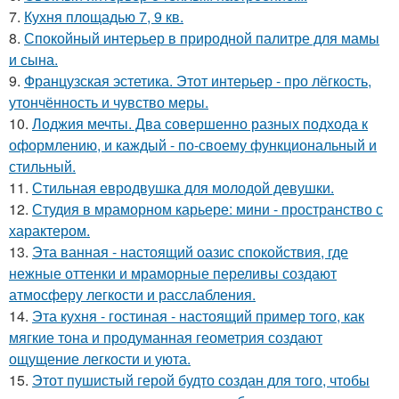
7.
Кухня площадью 7, 9 кв.
8.
Спокойный интерьер в природной палитре для мамы
и сына.
9.
Французская эстетика. Этот интерьер - про лёгкость,
утончённость и чувство меры.
10.
Лоджия мечты. Два совершенно разных подхода к
оформлению, и каждый - по-своему функциональный и
стильный.
11.
Стильная евродвушка для молодой девушки.
12.
Студия в мраморном карьере: мини - пространство с
характером.
13.
Эта ванная - настоящий оазис спокойствия, где
нежные оттенки и мраморные переливы создают
атмосферу легкости и расслабления.
14.
Эта кухня - гостиная - настоящий пример того, как
мягкие тона и продуманная геометрия создают
ощущение легкости и уюта.
15.
Этот пушистый герой будто создан для того, чтобы