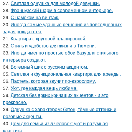
27.
Светлая однушка для молодой девушки.
28.
Французский шарм в современном интерьере.
29.
С намёком на винтаж.
30.
Иногда самые удачные решения из повседневных
задач рождаются.
31.
Квартира с круговой планировкой.
32.
Стиль и удобство для жизни в Тюмени.
33.
Иногда именно простые обои базу для стильного
интерьера создают.
34.
Богемный шик с русским акцентом.
35.
Светлая и функциональная квартира для аренды.
36.
Пастель, которая звучит по-взрослому.
37.
Уют, где каждая вещь любима.
38.
Детская без ярких кричащих акцентов - и это
прекрасно.
39.
Однушка с характером: бетон, тёмные оттенки и
розовые акценты.
40.
Дом для семьи из 5 человек: уют и разумная
классика.