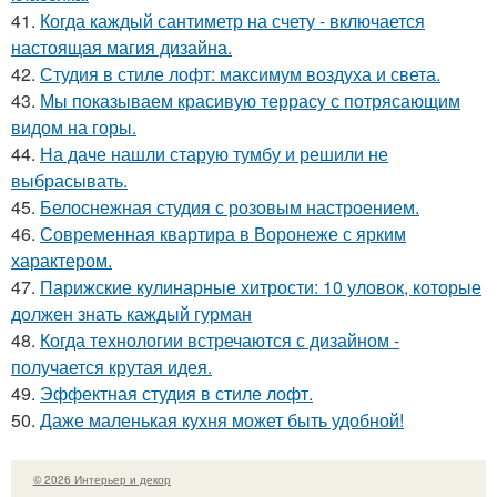
41.
Когда каждый сантиметр на счету - включается
настоящая магия дизайна.
42.
Студия в стиле лофт: максимум воздуха и света.
43.
Мы показываем красивую террасу с потрясающим
видом на горы.
44.
На даче нашли старую тумбу и решили не
выбрасывать.
45.
Белоснежная студия с розовым настроением.
46.
Современная квартира в Воронеже с ярким
характером.
47.
Парижские кулинарные хитрости: 10 уловок, которые
должен знать каждый гурман
48.
Когда технологии встречаются с дизайном -
получается крутая идея.
49.
Эффектная студия в стиле лофт.
50.
Даже маленькая кухня может быть удобной!
© 2026 Интерьер и декор