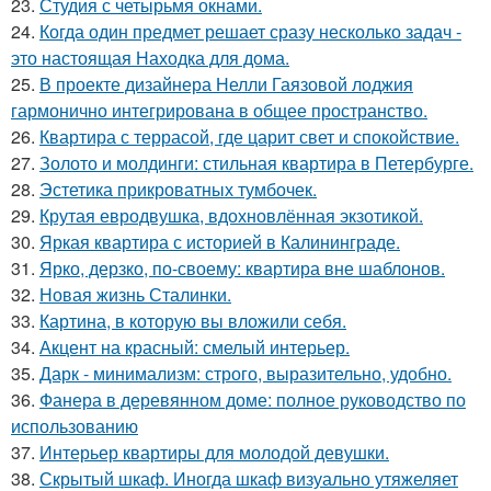
23.
Студия с четырьмя окнами.
24.
Когда один предмет решает сразу несколько задач -
это настоящая Находка для дома.
25.
В проекте дизайнера Нелли Гаязовой лоджия
гармонично интегрирована в общее пространство.
26.
Квартира с террасой, где царит свет и спокойствие.
27.
Золото и молдинги: стильная квартира в Петербурге.
28.
Эстетика прикроватных тумбочек.
29.
Крутая евродвушка, вдохновлённая экзотикой.
30.
Яркая квартира с историей в Калининграде.
31.
Ярко, дерзко, по-своему: квартира вне шаблонов.
32.
Новая жизнь Сталинки.
33.
Картина, в которую вы вложили себя.
34.
Акцент на красный: смелый интерьер.
35.
Дарк - минимализм: строго, выразительно, удобно.
36.
Фанера в деревянном доме: полное руководство по
использованию
37.
Интерьер квартиры для молодой девушки.
38.
Скрытый шкаф. Иногда шкаф визуально утяжеляет