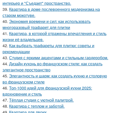
интерьер и "Съедает" пространство.
39.
Квартира в доме послевоенного модернизма на
старом мокотуве.
40.
Экономия времени и сил: как использовать
многоразовый трафарет для плитки
41.
Квартира, в которой отражены впечатления и стиль
жизни её владельцев.
42.
Как выбрать трафареты для плитки: советы и
рекомендации
43.
Студия с яркими акцентами и стильным гардеробом.
44.
Дизайн кухонь во французском стиле: как создать
элегантное пространство
45.
Элегантность и шарм: как создать кухню и столовую
во французском стиле
46.
Топ-1000 идей для французской кухни 2025:
вдохновение и стиль
47.
Тёплая студия с уютной палитрой.
48.
Квартира с теплом и заботой.
49.
Квартира для двоих.