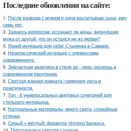
Последние обновления на сайте:
1.
После развода с мужем я одна воспитываю сына, ему
семь лет.
2.
Задаюсь вопросом: осознают ли жёны, вернувшие
мужа от другой, что он остался не из любви?
3.
Яркий интерьер для себя: Сталинка в Самаре.
4.
Неоклассический интерьер с элементами
современного.
5.
Элегантная квартира в стиле ар - деко: роскошь в
современном прочтении.
6.
Светлая ванная комната: гармония уюта и
практичности.
7.
Топ - 8 универсальных цветовых сочетаний для
стильного интерьера.
8.
Натуральные материалы, много света, спокойные
оттенки.
9.
Серый + жёлтый: формула тёплого баланса.
10.
Просторная и светлая спальня.