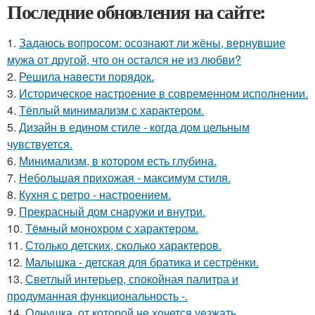
Последние обновления на сайте:
1.
Задаюсь вопросом: осознают ли жёны, вернувшие
мужа от другой, что он остался не из любви?
2.
Решила навести порядок.
3.
Историческое настроение в современном исполнении.
4.
Тёплый минимализм с характером.
5.
Дизайн в едином стиле - когда дом цельным
чувствуется.
6.
Минимализм, в котором есть глубина.
7.
Небольшая прихожая - максимум стиля.
8.
Кухня с ретро - настроением.
9.
Прекрасный дом снаружи и внутри.
10.
Тёмный монохром с характером.
11.
Столько детских, сколько характеров.
12.
Малышка - детская для братика и сестрёнки.
13.
Светлый интерьер, спокойная палитра и
продуманная функциональность -.
14.
Однушка, от которой не хочется уезжать.