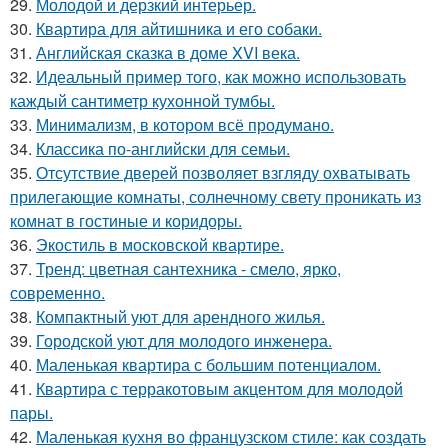
29.
Молодой и дерзкий интерьер.
30.
Квартира для айтишника и его собаки.
31.
Английская сказка в доме XVI века.
32.
Идеальный пример того, как можно использовать
каждый сантиметр кухонной тумбы.
33.
Минимализм, в котором всё продумано.
34.
Классика по-английски для семьи.
35.
Отсутствие дверей позволяет взгляду охватывать
прилегающие комнаты, солнечному свету проникать из
комнат в гостиные и коридоры.
36.
Экостиль в московской квартире.
37.
Тренд: цветная сантехника - смело, ярко,
современно.
38.
Компактный уют для арендного жилья.
39.
Городской уют для молодого инженера.
40.
Маленькая квартира с большим потенциалом.
41.
Квартира с терракотовым акцентом для молодой
пары.
42.
Маленькая кухня во французском стиле: как создать