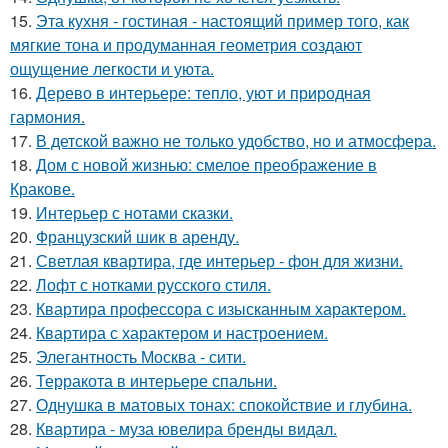
15.
Эта кухня - гостиная - настоящий пример того, как
мягкие тона и продуманная геометрия создают
ощущение легкости и уюта.
16.
Дерево в интерьере: тепло, уют и природная
гармония.
17.
В детской важно не только удобство, но и атмосфера.
18.
Дом с новой жизнью: смелое преображение в
Кракове.
19.
Интерьер с нотами сказки.
20.
Французский шик в аренду.
21.
Светлая квартира, где интерьер - фон для жизни.
22.
Лофт с нотками русского стиля.
23.
Квартира профессора с изысканным характером.
24.
Квартира с характером и настроением.
25.
Элегантность Москва - сити.
26.
Терракота в интерьере спальни.
27.
Однушка в матовых тонах: спокойствие и глубина.
28.
Квартира - муза ювелира бренды видал.