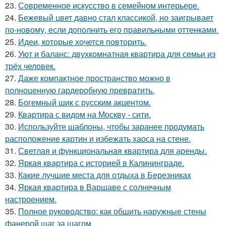
23.
Современное искусство в семейном интерьере.
24.
Бежевый цвет давно стал классикой, но заигрывает
по-новому, если дополнить его правильными оттенками.
25.
Идеи, которые хочется повторить.
26.
Уют и баланс: двухкомнатная квартира для семьи из
трёх человек.
27.
Даже компактное пространство можно в
полноценную гардеробную превратить.
28.
Богемный шик с русским акцентом.
29.
Квартира с видом на Москву - сити.
30.
Используйте шаблоны, чтобы заранее продумать
расположение картин и избежать хаоса на стене.
31.
Светлая и функциональная квартира для аренды.
32.
Яркая квартира с историей в Калининграде.
33.
Какие лучшие места для отдыха в Березниках
34.
Яркая квартира в Варшаве с солнечным
настроением.
35.
Полное руководство: как обшить наружные стены
фанерой шаг за шагом