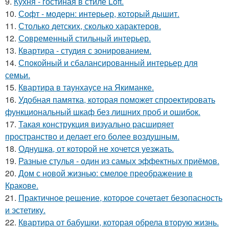
9.
Кухня - гостиная в стиле Loft.
10.
Софт - модерн: интерьер, который дышит.
11.
Столько детских, сколько характеров.
12.
Современный стильный интерьер.
13.
Квартира - студия с зонированием.
14.
Спокойный и сбалансированный интерьер для
семьи.
15.
Квартира в таунхаусе на Якиманке.
16.
Удобная памятка, которая поможет спроектировать
функциональный шкаф без лишних проб и ошибок.
17.
Такая конструкция визуально расширяет
пространство и делает его более воздушным.
18.
Однушка, от которой не хочется уезжать.
19.
Разные стулья - один из самых эффектных приёмов.
20.
Дом с новой жизнью: смелое преображение в
Кракове.
21.
Практичное решение, которое сочетает безопасность
и эстетику.
22.
Квартира от бабушки, которая обрела вторую жизнь.