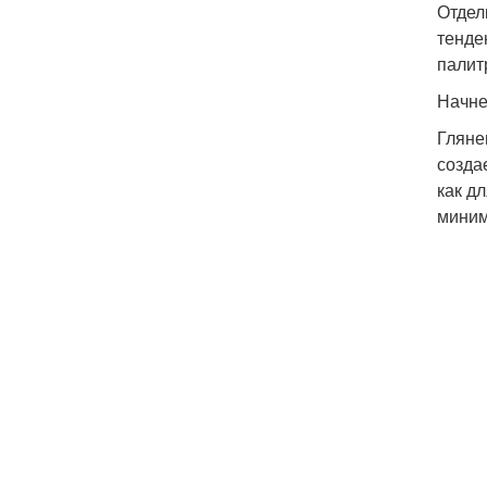
Отдел
тенде
палит
Начне
Гляне
созда
как д
миним