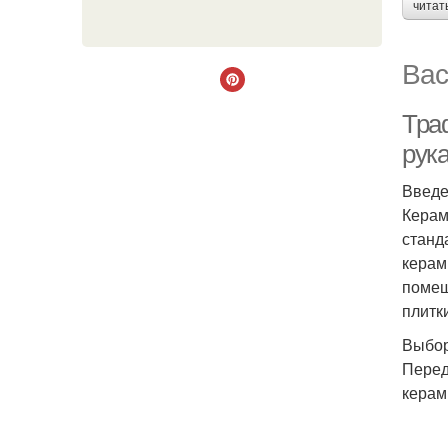
читат
Вас
Тра
рук
Введ
Керам
станд
керам
помещ
плитк
Выбор
Перед
керам