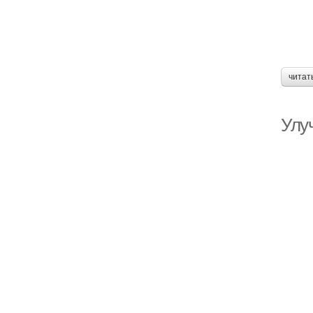
читат
Улу