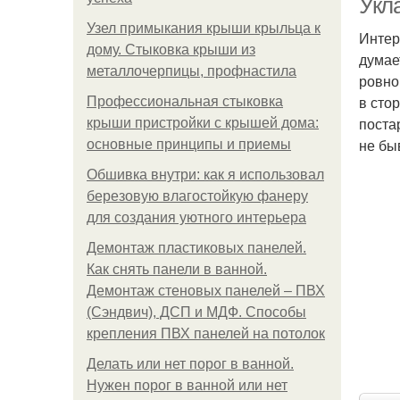
Укла
Узел примыкания крыши крыльца к
Интер
дому. Стыковка крыши из
думае
металлочерпицы, профнастила
ровно
в сто
Профессиональная стыковка
поста
крыши пристройки с крышей дома:
не бы
основные принципы и приемы
Обшивка внутри: как я использовал
березовую влагостойкую фанеру
для создания уютного интерьера
Демонтаж пластиковых панелей.
Как снять панели в ванной.
Демонтаж стеновых панелей – ПВХ
(Сэндвич), ДСП и МДФ. Способы
крепления ПВХ панелей на потолок
Делать или нет порог в ванной.
Нужен порог в ванной или нет