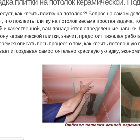
дка плитки на потолок керамической. Под
есует, как клеить плитку на потолок ?! Вопрос на самом дел
т, что поклеить плитку на потолок весьма простая задача, т
й и качественной, вам понадобятся определенные навыки. 
рону керамической плитки, значит, предстоит тяжелая работ
раемся описать весь процесс о том, как клеить потолочную 
вает и, создавая самостоятельно красивую укладку, эконо