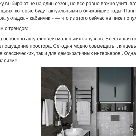
ку выбирают не на один сезон, но все равно важно учитыва
нциях, которые будут актуальными в ближайшие годы. Панн
ра, укладка « кабанчик » — что из этого сейчас на пике попу
м с трендов:
ц особенно актуален для маленьких санузлов. Блестящая п
ет ощущение простора. Сегодня модно совмещать глянцевы
ля классических, так и для демократичных интерьеров . Одн
ализме.