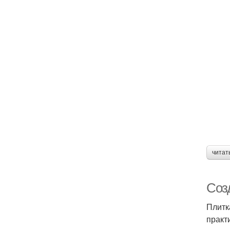
читат
Соз
Плитк
практи