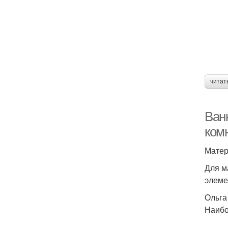
читат
Ван
ком
Матер
Для м
элеме
Ольга
Наибо