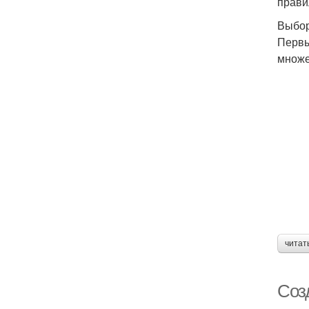
прави
Выбор
Первы
множе
читат
Соз