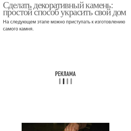
Сделать декоративный камень:
Камень на долгие годы
Искусственный камень
простой способ украсить свой дом
На следующем этапе можно приступать к изготовлению
самого камня.
Камень для наружной
Искусственные камни
отделки
Облицовочные камни
Камни для фасада