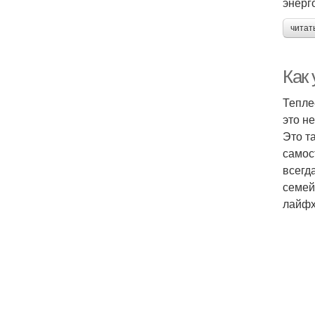
энерг
читат
Как 
Тепле
это н
Это т
самос
всегд
семей
лайфх