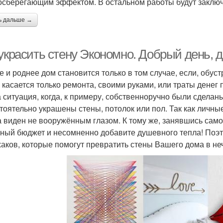
осберегающим эффектом. В остальном работы будут заклю
ь дальше →
украсить стену Экономно. Добрый день, д
е и роднее дом становится только в том случае, если, обус
е касается только ремонта, своими руками, или траты денег 
а ситуация, когда, к примеру, собственноручно были сдела
тоятельно украшены стены, потолок или пол. Так как личн
а виден не вооружённым глазом. К тому же, занявшись сам
ный бюджет и несомненно добавите душевного тепла! Поэто
аков, которые помогут превратить стены Вашего дома в не