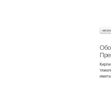
читат
Обои
Пре
Кирпи
тяжел
имита