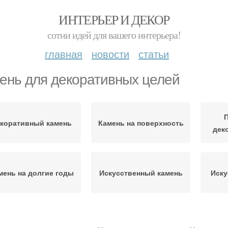
ИНТЕРЬЕР И ДЕКОР
сотни идей для вашего интерьера!
главная
новости
статьи
ень для декоративных целей
П
коративный камень
Камень на поверхность
дек
мень на долгие годы
Искусственный камень
Иску
блицовочные камни
Камни для фасада