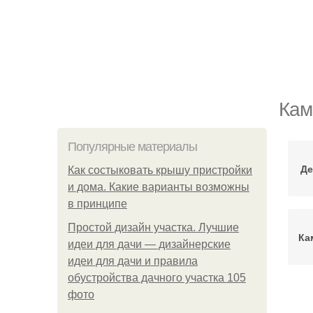
Кам
Популярные материалы
Де
Как состыковать крышу пристройки
и дома. Какие варианты возможны
в принципе
Простой дизайн участка. Лучшие
Ка
идеи для дачи — дизайнерские
идеи для дачи и правила
обустройства дачного участка 105
фото
О