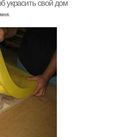
б украсить свой дом
амня.