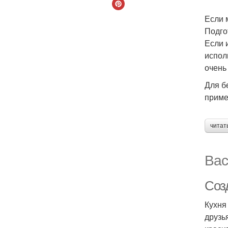
Если 
Подго
Если 
испол
очень
Для б
приме
читат
Вас
Соз
Кухня
друзь