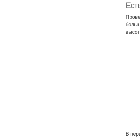
Ест
Прове
больш
высот
В пер