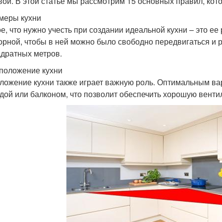
вой. В этой статье мы рассмотрим 15 основных правил, кот
змеры кухни
е, что нужно учесть при создании идеальной кухни – это ее
орной, чтобы в ней можно было свободно передвигаться и 
адратных метров.
сположение кухни
ложение кухни также играет важную роль. Оптимальным ва
дой или балконом, что позволит обеспечить хорошую вент