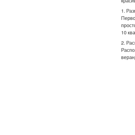
краси
1. Ра
Перво
прост
10 кв
2. Ра
Распо
веран