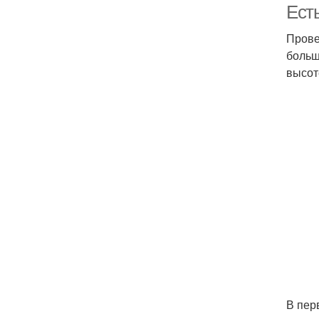
Ест
Прове
больш
высот
В пер