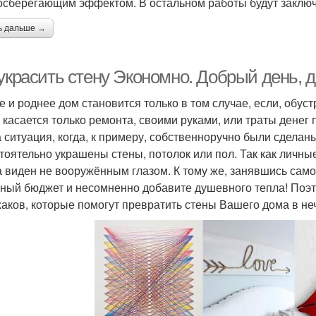
осберегающим эффектом. В остальном работы будут заклю
ь дальше →
украсить стену Экономно. Добрый день, д
е и роднее дом становится только в том случае, если, обус
е касается только ремонта, своими руками, или траты денег 
а ситуация, когда, к примеру, собственноручно были сдела
тоятельно украшены стены, потолок или пол. Так как личн
а виден не вооружённым глазом. К тому же, занявшись сам
ный бюджет и несомненно добавите душевного тепла! Поэто
аков, которые помогут превратить стены Вашего дома в не