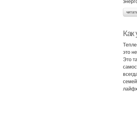
энерг
читат
Как 
Тепле
это н
Это т
самос
всегд
семей
лайфх