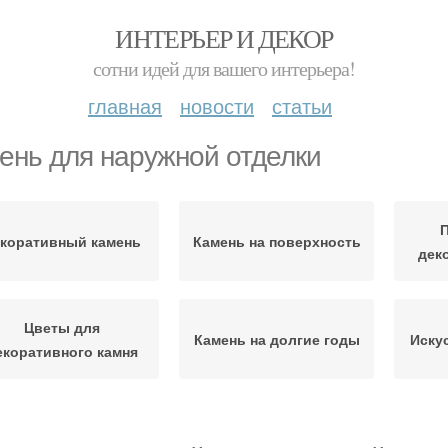
ИНТЕРЬЕР И ДЕКОР
сотни идей для вашего интерьера!
главная
новости
статьи
ень для наружной отделки
П
коративный камень
Камень на поверхность
дек
Цветы для
Камень на долгие годы
Иску
екоративного камня
блицовочные камни
Камни для фасада