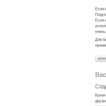
Если 
Подго
Если 
испол
очень
Для б
приме
читат
Вас
Соз
Кухня
друзь