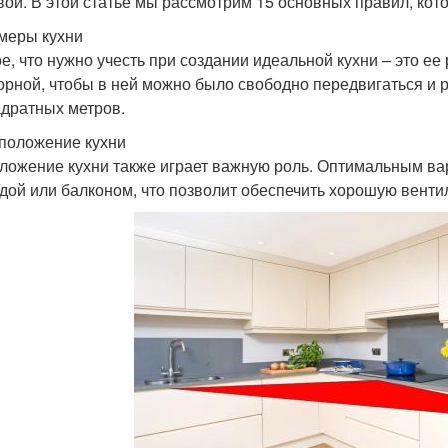
вой. В этой статье мы рассмотрим 15 основных правил, кот
змеры кухни
е, что нужно учесть при создании идеальной кухни – это ее
орной, чтобы в ней можно было свободно передвигаться и 
адратных метров.
сположение кухни
ложение кухни также играет важную роль. Оптимальным ва
дой или балконом, что позволит обеспечить хорошую вент