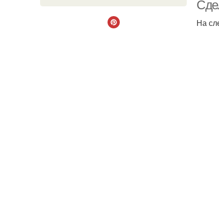
Сде
На сл