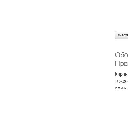
читат
Обои
Пре
Кирпи
тяжел
имита