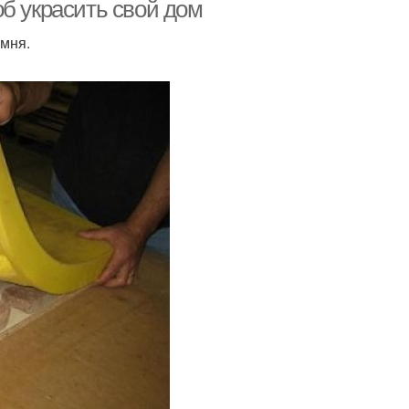
б украсить свой дом
амня.