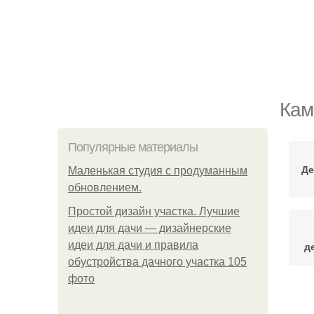
Кам
Популярные материалы
Де
Маленькая студия с продуманным
обновлением.
Простой дизайн участка. Лучшие
идеи для дачи — дизайнерские
идеи для дачи и правила
д
обустройства дачного участка 105
фото
О