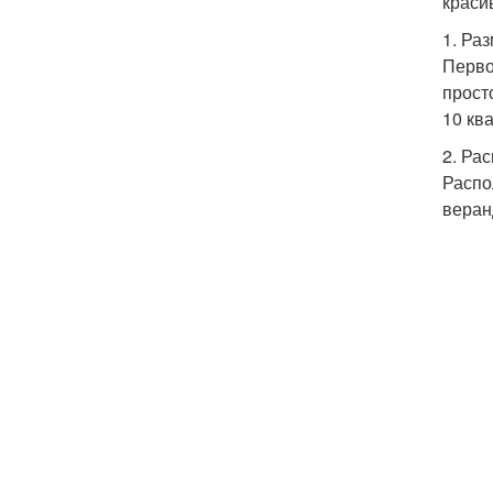
краси
1. Ра
Перво
прост
10 кв
2. Ра
Распо
веран