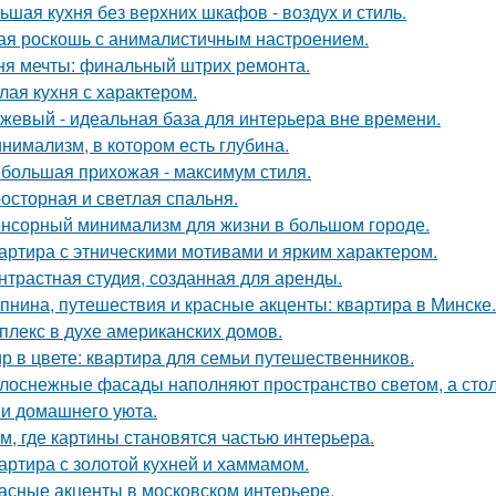
ьшая кухня без верхних шкафов - воздух и стиль.
ая роскошь с анималистичным настроением.
ня мечты: финальный штрих ремонта.
лая кухня с характером.
жевый - идеальная база для интерьера вне времени.
нимализм, в котором есть глубина.
большая прихожая - максимум стиля.
осторная и светлая спальня.
нсорный минимализм для жизни в большом городе.
артира с этническими мотивами и ярким характером.
нтрастная студия, созданная для аренды.
пнина, путешествия и красные акценты: квартира в Минске.
плекс в духе американских домов.
р в цвете: квартира для семьи путешественников.
лоснежные фасады наполняют пространство светом, а стол
 и домашнего уюта.
м, где картины становятся частью интерьера.
артира с золотой кухней и хаммамом.
асные акценты в московском интерьере.