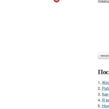
помощ
читат
Пос
1.
Жиз
2.
Раб
3.
Как
4.
Я в
5.
Нед