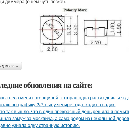
и диммера (о нем чуть позже).
ь дальше →
ледние обновления на сайте:
нь свела меня с женщиной, которая одна растит дочь, и я 
отаю по графику 2/2, сыну четыре года, ходит в садик.
-то так вышло, что в один прекрасный день решила я помыть
ышла замуж за москвича, а сама родом из небольшой дерев
авно узнала одну странную историю.