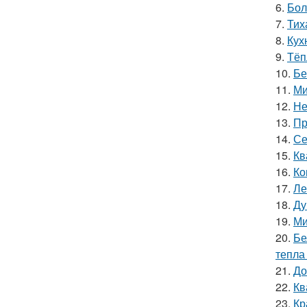
6.
Бол
7.
Тих
8.
Кух
9.
Тёп
10.
Бе
11.
Ми
12.
Не
13.
Пр
14.
Се
15.
Кв
16.
Ко
17.
Ле
18.
Ду
19.
Ми
20.
Бе
тепла
21.
До
22.
Кв
23.
Кр