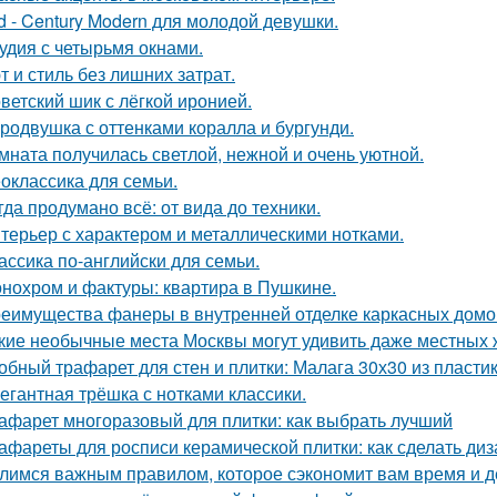
d - Century Modern для молодой девушки.
удия с четырьмя окнами.
т и стиль без лишних затрат.
ветский шик с лёгкой иронией.
родвушка с оттенками коралла и бургунди.
мната получилась светлой, нежной и очень уютной.
оклассика для семьи.
гда продумано всё: от вида до техники.
терьер с характером и металлическими нотками.
ассика по-английски для семьи.
нохром и фактуры: квартира в Пушкине.
еимущества фанеры в внутренней отделке каркасных домо
кие необычные места Москвы могут удивить даже местных 
обный трафарет для стен и плитки: Малага 30х30 из пласти
егантная трёшка с нотками классики.
афарет многоразовый для плитки: как выбрать лучший
афареты для росписи керамической плитки: как сделать ди
лимся важным правилом, которое сэкономит вам время и д