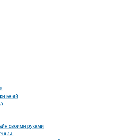
в
жителей
ка
зайн своими руками
еньги.