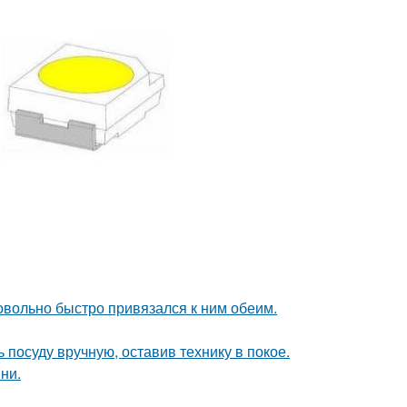
довольно быстро привязался к ним обеим.
 посуду вручную, оставив технику в покое.
ни.