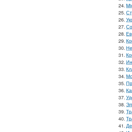
24.
Mi
25.
Ст
26.
Ую
27.
Со
28.
Ев
29.
Ко
30.
Не
31.
Ко
32.
Ин
33.
Кл
34.
Мо
35.
Пр
36.
Ка
37.
Уд
38.
Эл
39.
Тр
40.
Тр
41.
Де