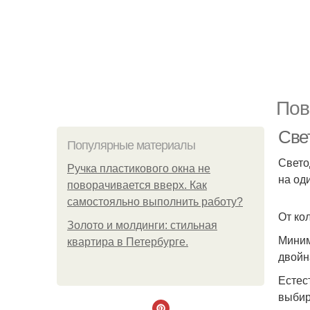
Пов
Све
Популярные материалы
Свето
Ручка пластикового окна не
на од
поворачивается вверх. Как
самостояльно выполнить работу?
От ко
Золото и молдинги: стильная
Миним
квартира в Петербурге.
двойн
Естес
выбир