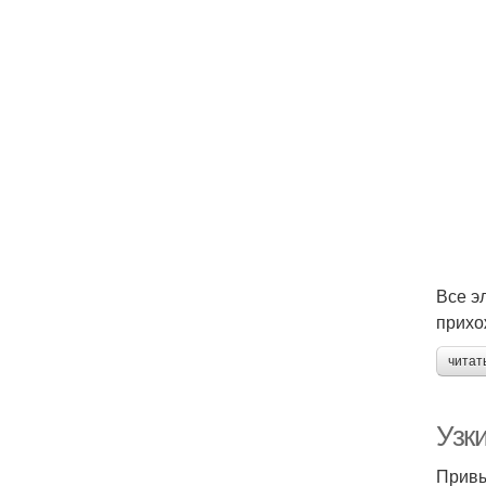
Все э
прихо
читат
Узк
Привы