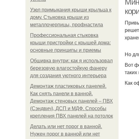
Мин
кор
Узел примыкания крыши крыльца к
дому. Стыковка крыши из
Привы
металлочерпицы, профнастила
решет
Профессиональная стыковка
хране
крыши пристройки с крышей дома:
основные принципы и приемы
Но дл
Обшивка внутри: как я использовал
Вот ф
березовую влагостойкую фанеру
таких
для создания уютного интерьера
Как о
Демонтаж пластиковых панелей.
Как снять панели в ванной.
Демонтаж стеновых панелей – ПВХ
(Сэндвич), ДСП и МДФ. Способы
крепления ПВХ панелей на потолок
Делать или нет порог в ванной.
Нужен порог в ванной или нет