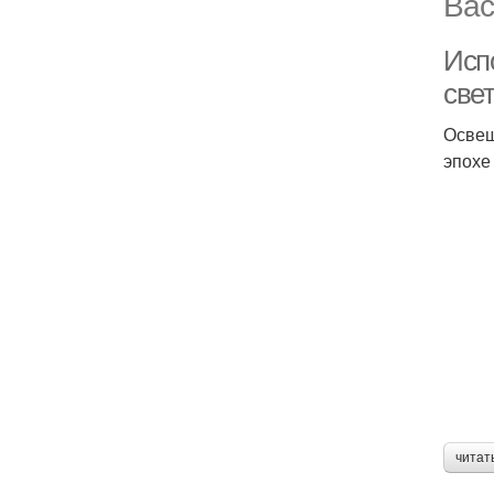
Вас
Исп
све
Освещ
эпохе
читат