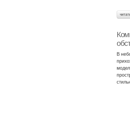
читат
Ком
обс
В неб
прихо
модел
прост
стиль