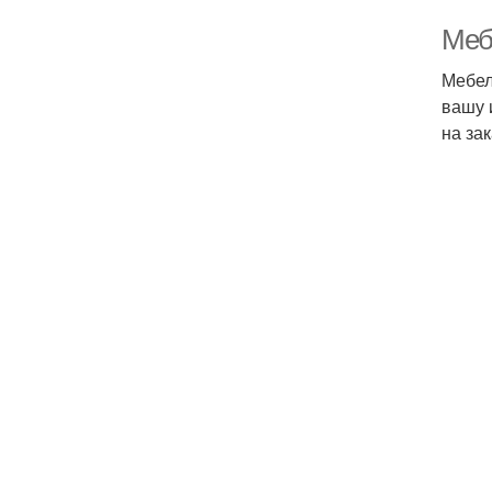
Меб
Мебел
вашу 
на зак