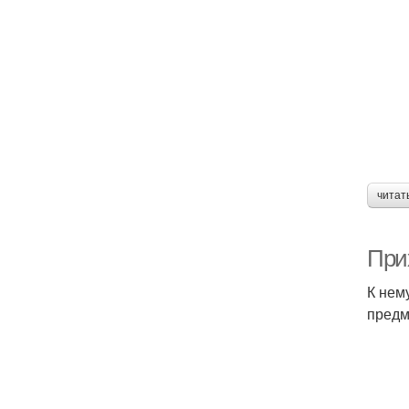
читат
При
К нем
предм